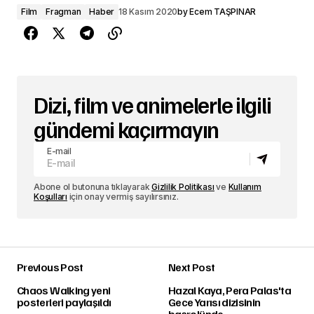
Film
Fragman
Haber
18 Kasım 2020
by
Ecem TAŞPINAR
Dizi, film ve animelerle ilgili
gündemi kaçırmayın
E-mail
Abone ol butonuna tıklayarak
Gizlilik Politikası
ve
Kullanım
Koşulları
için onay vermiş sayılırsınız.
Previous Post
Next Post
Chaos Walking yeni
Hazal Kaya, Pera Palas'ta
posterleri paylaşıldı
Gece Yarısı dizisinin
başrolünde