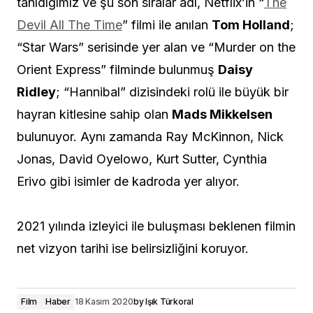
tanıdığımız ve şu son sıralar adı, Netflix’in “
The
Devil All The Time
” filmi ile anılan
Tom Holland
;
“Star Wars” serisinde yer alan ve “Murder on the
Orient Express” filminde bulunmuş
Daisy
Ridley
; “Hannibal” dizisindeki rolü ile büyük bir
hayran kitlesine sahip olan
Mads Mikkelsen
bulunuyor. Aynı zamanda Ray McKinnon, Nick
Jonas, David Oyelowo, Kurt Sutter, Cynthia
Erivo gibi isimler de kadroda yer alıyor.
2021 yılında izleyici ile buluşması beklenen filmin
net vizyon tarihi ise belirsizliğini koruyor.
Film
Haber
18 Kasım 2020
by
Işık Türkoral