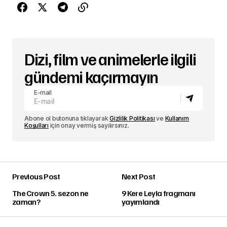
Dizi, film ve animelerle ilgili
gündemi kaçırmayın
E-mail
Abone ol butonuna tıklayarak
Gizlilik Politikası
ve
Kullanım
Koşulları
için onay vermiş sayılırsınız.
Previous Post
Next Post
The Crown 5. sezon ne
9 Kere Leyla fragmanı
zaman?
yayımlandı