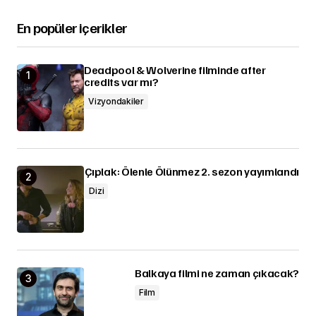
En popüler içerikler
Deadpool & Wolverine filminde after
credits var mı?
Vizyondakiler
Çıplak: Ölenle Ölünmez 2. sezon yayımlandı
Dizi
Balkaya filmi ne zaman çıkacak?
Film