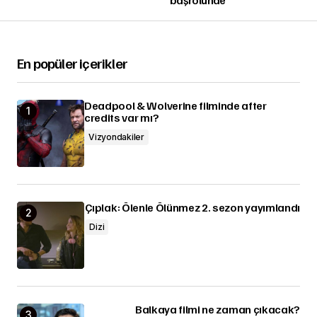
En popüler içerikler
Deadpool & Wolverine filminde after
credits var mı?
Vizyondakiler
Çıplak: Ölenle Ölünmez 2. sezon yayımlandı
Dizi
Balkaya filmi ne zaman çıkacak?