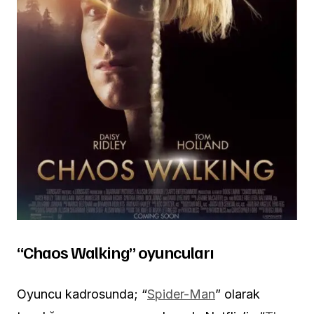
“Chaos Walking” oyuncuları
Oyuncu kadrosunda; “
Spider-Man
” olarak