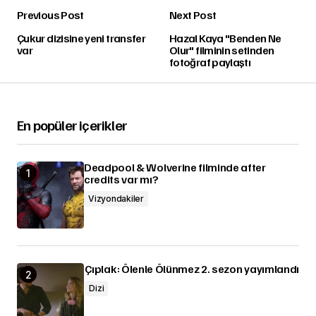
Previous Post
Next Post
Çukur dizisine yeni transfer
Hazal Kaya "Benden Ne
var
Olur" filminin setinden
fotoğraf paylaştı
En popüler içerikler
Deadpool & Wolverine filminde after
credits var mı?
Vizyondakiler
Çıplak: Ölenle Ölünmez 2. sezon yayımlandı
Dizi