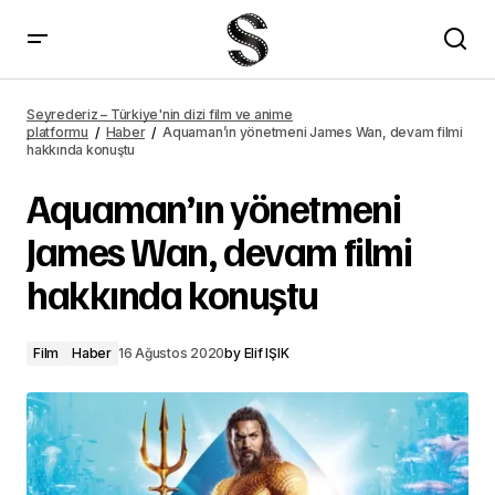
Hazal Kaya &#8220;Benden Ne Olur&#8221; filminin setinden fotoğraf
paylaştı
Seyrederiz – Türkiye'nin dizi film ve anime
platformu
Haber
Aquaman’ın yönetmeni James Wan, devam filmi
hakkında konuştu
Aquaman’ın yönetmeni
James Wan, devam filmi
hakkında konuştu
Film
Haber
16 Ağustos 2020
by
Elif IŞIK