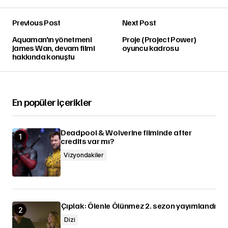
Previous Post
Next Post
Aquaman'ın yönetmeni
Proje (Project Power)
James Wan, devam filmi
oyuncu kadrosu
hakkında konuştu
En popüler içerikler
Deadpool & Wolverine filminde after
credits var mı?
Vizyondakiler
Çıplak: Ölenle Ölünmez 2. sezon yayımlandı
Dizi