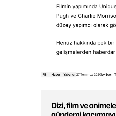
Filmin yapımında Uniqu
Pugh ve Charlie Morriso
düzey yapımcı olarak gö
Henüz hakkında pek bir de
gelişmelerden haberdar o
Film
Haber
Yabancı
27 Temmuz 2020
by
Ecem 
Dizi, film ve animeler
gündemi kaçırmayı