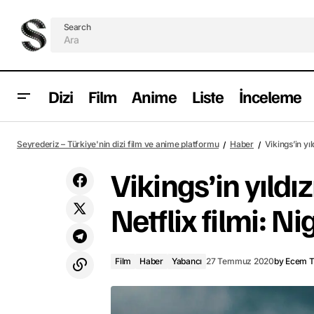
Search
Dizi
Film
Anime
Liste
İnceleme
George Clooney'den romandan
Film
Haber
Seyrederiz – Türkiye'nin dizi film ve anime platformu
Haber
Vikings’in yı
uyarlama film geliyor
Vikings’in yıldı
Netflix filmi: Ni
Film
Haber
Yabancı
27 Temmuz 2020
by
Ecem 