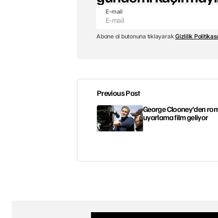
E-mail
Abone ol butonuna tıklayarak
Gizlilik Politikası
Previous Post
George Clooney'den r
uyarlama film geliyor