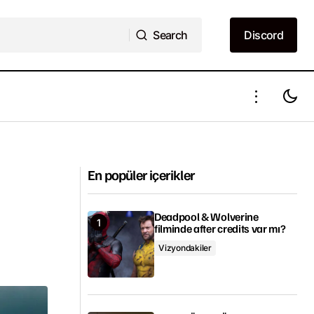
Search
Discord
Search
Discord
 Night Teeth
Uzumaki animesi 2021’e ertelendi
En popüler içerikler
Deadpool & Wolverine
filminde after credits var mı?
Vizyondakiler