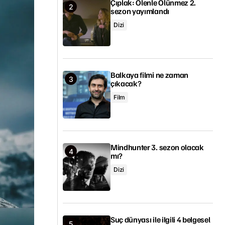
Çıplak: Ölenle Ölünmez 2.
sezon yayımlandı
Dizi
Balkaya filmi ne zaman
çıkacak?
Film
Mindhunter 3. sezon olacak
mı?
Dizi
Suç dünyası ile ilgili 4 belgesel