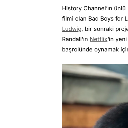
History Channel’ın ünlü d
filmi olan Bad Boys for L
Ludwig
, bir sonraki pro
Randall’ın
Netflix
‘in yen
başrolünde oynamak içi