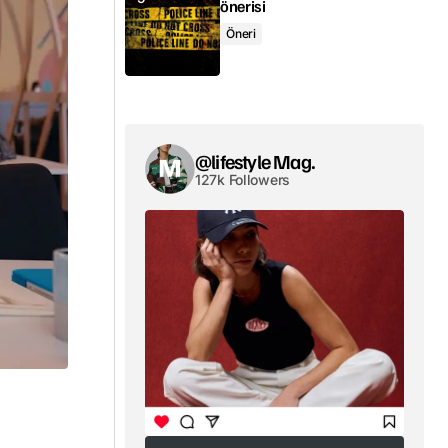
önerisi
Öneri
@lifestyle Mag.
127k Followers