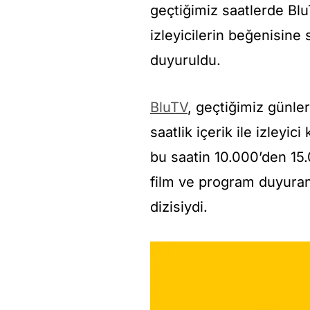
geçtiğimiz saatlerde Bl
izleyicilerin beğenisine 
duyuruldu.
BluTV
, geçtiğimiz günle
saatlik içerik ile izleyic
bu saatin 10.000’den 15.0
film ve program duyuran
dizisiydi.