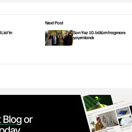
Next Post
List'in
Son Yaz 10. bölüm fragmanı
yayımlandı