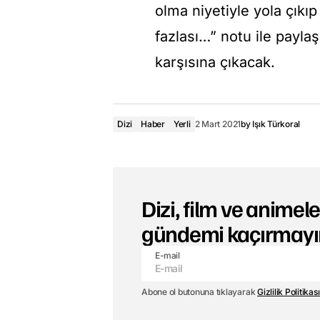
olma niyetiyle yola çıkı
fazlası…” notu ile paylaşı
karşısına çıkacak.
Dizi
Haber
Yerli
2 Mart 2021
by
Işık Türkoral
Dizi, film ve animeler
gündemi kaçırmayı
E-mail
Abone ol butonuna tıklayarak
Gizlilik Politikası