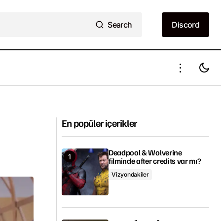
Search
Discord
Search
Discord
Son Yaz 10. bölüm fragmanı yayımlandı
En popüler içerikler
Deadpool & Wolverine
filminde after credits var mı?
Vizyondakiler