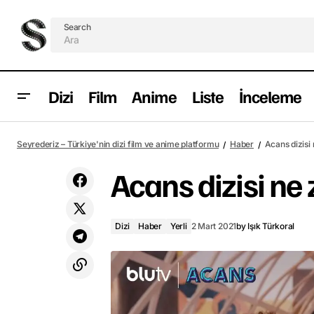
Search
Dizi
Film
Anime
Liste
İnceleme
Constance Wu, Terminal List'in
Seyrederiz – Türkiye'nin dizi film ve anime platformu
Haber
Acans dizisi
kadrosuna katıldı
Acans dizisi n
Dizi
Haber
Yerli
2 Mart 2021
by
Işık Türkoral