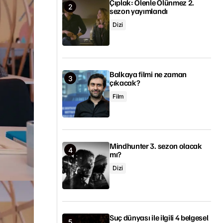
Çıplak: Ölenle Ölünmez 2.
sezon yayımlandı
Dizi
Balkaya filmi ne zaman
çıkacak?
Film
Mindhunter 3. sezon olacak
mı?
Dizi
Suç dünyası ile ilgili 4 belgesel