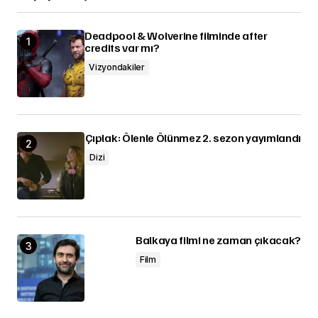
Deadpool & Wolverine filminde after
credits var mı?
Vizyondakiler
Çıplak: Ölenle Ölünmez 2. sezon yayımlandı
Dizi
Balkaya filmi ne zaman çıkacak?
Film