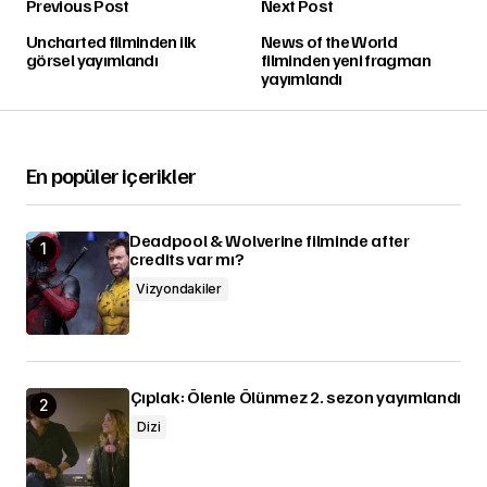
Previous Post
Next Post
Uncharted filminden ilk
News of the World
görsel yayımlandı
filminden yeni fragman
yayımlandı
En popüler içerikler
Deadpool & Wolverine filminde after
credits var mı?
Vizyondakiler
Çıplak: Ölenle Ölünmez 2. sezon yayımlandı
Dizi