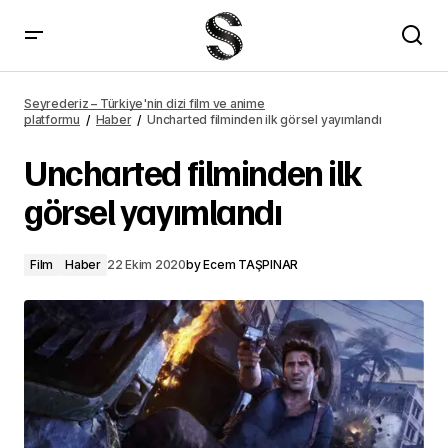
Uncharted filminden ilk görsel yayımlandı – Seyrederiz
Seyrederiz – Türkiye'nin dizi film ve anime
platformu
Haber
Uncharted filminden ilk görsel yayımlandı
Uncharted filminden ilk
görsel yayımlandı
Film
Haber
22 Ekim 2020
by
Ecem TAŞPINAR