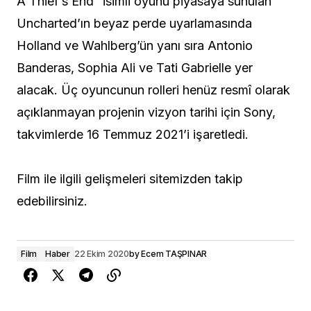
A Thief’s End” isimli oyunu piyasaya sunulan
Uncharted’ın beyaz perde uyarlamasında
Holland ve Wahlberg’ün yanı sıra Antonio
Banderas, Sophia Ali ve Tati Gabrielle yer
alacak. Üç oyuncunun rolleri henüz resmî olarak
açıklanmayan projenin vizyon tarihi için Sony,
takvimlerde 16 Temmuz 2021’i işaretledi.
Film ile ilgili gelişmeleri sitemizden takip
edebilirsiniz.
Film
Haber
22 Ekim 2020
by
Ecem TAŞPINAR