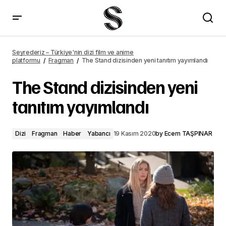
Lady Gaga, Bullet Train kadrosuna katıldı
Seyrederiz – Türkiye'nin dizi film ve anime
platformu
Fragman
The Stand dizisinden yeni tanıtım yayımlandı
The Stand dizisinden yeni
tanıtım yayımlandı
Dizi
Fragman
Haber
Yabancı
19 Kasım 2020
by
Ecem TAŞPINAR