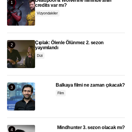
Deadpool & Wolverine filminde after
credits var mı?
Vizyondakiler
Çıplak: Ölenle Ölünmez 2. sezon
yayımlandı
Dizi
Balkaya filmi ne zaman çıkacak?
Film
Mindhunter 3. sezon olacak mı?