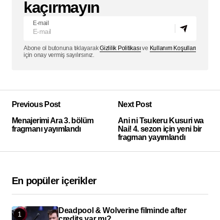
kaçırmayın
E-mail
Abone ol butonuna tıklayarak
Gizlilik Politikası
ve
Kullanım Koşulları
için onay vermiş sayılırsınız.
Previous Post
Next Post
Menajerimi Ara 3. bölüm
Ani ni Tsukeru Kusuri wa
fragmanı yayımlandı
Nai! 4. sezon için yeni bir
fragman yayımlandı
En popüler içerikler
Deadpool & Wolverine filminde after
credits var mı?