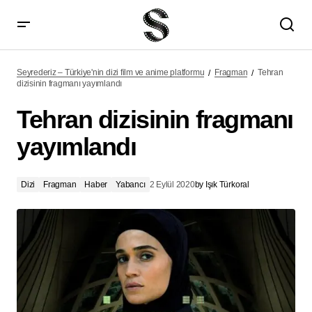
Ani ni Tsukeru Kusuri wa Nai! 4. sezon için yeni bir fragman yayımlandı
Seyrederiz – Türkiye'nin dizi film ve anime platformu
Fragman
Tehran
dizisinin fragmanı yayımlandı
Tehran dizisinin fragmanı
yayımlandı
Dizi
Fragman
Haber
Yabancı
2 Eylül 2020
by
Işık Türkoral