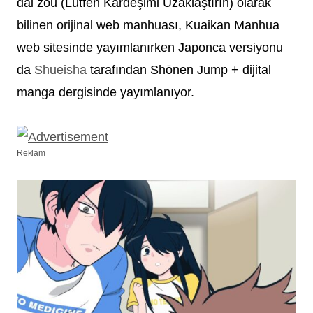
dài zǒu (Lütfen Kardeşimi Uzaklaştırın) olarak
bilinen orijinal web manhuası
, Kuaikan Manhua
web sitesinde yayımlanırken Japonca versiyonu
da
Shueisha
tarafından Shōnen Jump + dijital
manga dergisinde yayımlanıyor.
Reklam