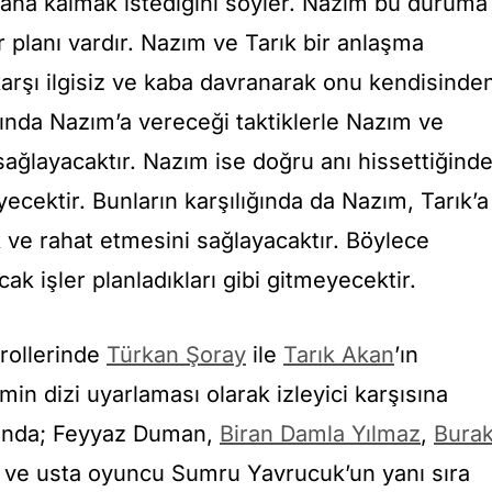
 daha kalmak istediğini söyler. Nazım bu duruma
ir planı vardır. Nazım ve Tarık bir anlaşma
 karşı ilgisiz ve kaba davranarak onu kendisinde
ında Nazım’a vereceği taktiklerle Nazım ve
sağlayacaktır. Nazım ise doğru anı hissettiğind
yecektir. Bunların karşılığında da Nazım, Tarık’a
 ve rahat etmesini sağlayacaktır. Böylece
ak işler planladıkları gibi gitmeyecektir.
şrollerinde
Türkan Şoray
ile
Tarık Akan
’ın
lmin dizi uyarlaması olarak izleyici karşısına
sunda; Feyyaz Duman,
Biran Damla Yılmaz
,
Bura
 ve usta oyuncu Sumru Yavrucuk’un yanı sıra