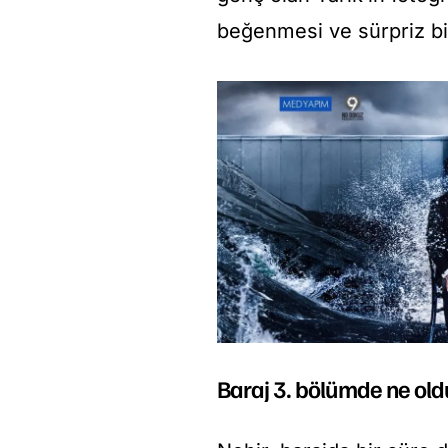
beğenmesi ve sürpriz bir 
Baraj 3. bölümde ne old