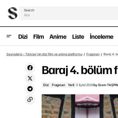
Search
Dizi
Film
Anime
Liste
İnceleme
The Devil All the Time filminden yeni afiş
Seyrederiz – Türkiye'nin dizi film ve anime platformu
Fragman
Baraj 4. 
paylaşıldı
Baraj 4. bölüm
Dizi
Fragman
Yerli
3 Eylül 2020
by
Ecem TAŞPI