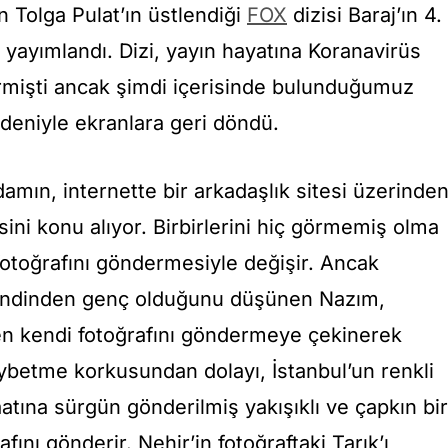
 Tolga Pulat’ın üstlendiği
FOX
dizisi Baraj’ın 4.
yayımlandı. Dizi, yayın hayatına Koranavirüs
ermişti ancak şimdi içerisinde bulunduğumuz
eniyle ekranlara geri döndü.
damın, internette bir arkadaşlık sitesi üzerinde
sini konu alıyor. Birbirlerini hiç görmemiş olma
fotoğrafını göndermesiyle değişir. Ancak
kendinden genç olduğunu düşünen Nazım,
n kendi fotoğrafını göndermeye çekinerek
aybetme korkusundan dolayı, İstanbul’un renkli
aatına sürgün gönderilmiş yakışıklı ve çapkın bir
fını gönderir. Nehir’in fotoğraftaki Tarık’ı