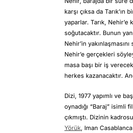
Nehir, barajda bir süre
karşı çıksa da Tarık’ın b
yaparlar. Tarık, Nehir’e
soğutacaktır. Bunun yan
Nehir’in yakınlaşmasını 
Nehir’e gerçekleri söyle
masa başı bir iş verecek
herkes kazanacaktır. Anc
Dizi, 1977 yapımlı ve ba
oynadığı “Baraj” isimli fi
çıkmıştı. Dizinin kadro
Yörük
, Iman Casablanca