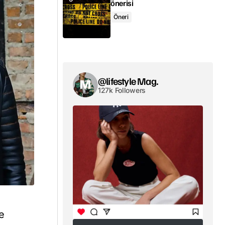
önerisi
Öneri
@lifestyle Mag.
127k Followers
e