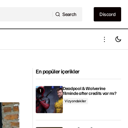
Search
Discord
Search
Discord
Ragnarok 2. sezon çekimleri başladı
En popüler içerikler
Deadpool & Wolverine
filminde after credits var mı?
Vizyondakiler