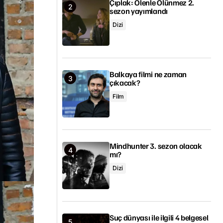
Çıplak: Ölenle Ölünmez 2.
sezon yayımlandı
Dizi
Balkaya filmi ne zaman
çıkacak?
Film
Mindhunter 3. sezon olacak
mı?
Dizi
Suç dünyası ile ilgili 4 belgesel