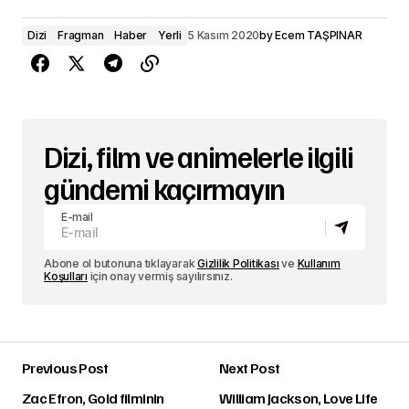
Dizi
Fragman
Haber
Yerli
5 Kasım 2020
by
Ecem TAŞPINAR
Dizi, film ve animelerle ilgili
gündemi kaçırmayın
E-mail
Abone ol butonuna tıklayarak
Gizlilik Politikası
ve
Kullanım
Koşulları
için onay vermiş sayılırsınız.
Previous Post
Next Post
Zac Efron, Gold filminin
William Jackson, Love Life