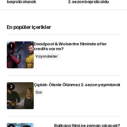
başrolü olacak
2. sezon başrolü oldu
En popüler içerikler
Deadpool & Wolverine filminde after
credits var mı?
Vizyondakiler
Çıplak: Ölenle Ölünmez 2. sezon yayımlandı
Dizi
Balkaya filmi ne zaman çıkacak?