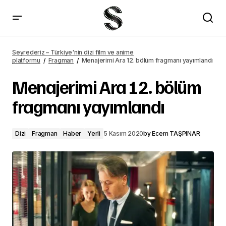
William Jackson, Love Life 2. sezon başrolü oldu
Seyrederiz – Türkiye'nin dizi film ve anime
platformu
Fragman
Menajerimi Ara 12. bölüm fragmanı yayımlandı
Menajerimi Ara 12. bölüm
fragmanı yayımlandı
Dizi
Fragman
Haber
Yerli
5 Kasım 2020
by
Ecem TAŞPINAR