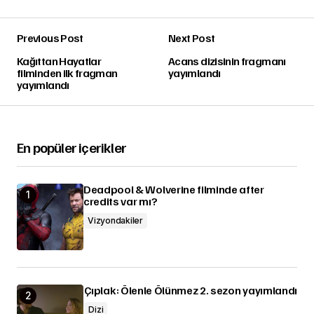
Previous Post
Next Post
Kağıttan Hayatlar
Acans dizisinin fragmanı
filminden ilk fragman
yayımlandı
yayımlandı
En popüler içerikler
Deadpool & Wolverine filminde after
credits var mı?
Vizyondakiler
Çıplak: Ölenle Ölünmez 2. sezon yayımlandı
Dizi