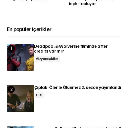
tepki topluyor
En popüler içerikler
Deadpool & Wolverine filminde after
credits var mı?
Vizyondakiler
Çıplak: Ölenle Ölünmez 2. sezon yayımlandı
Dizi