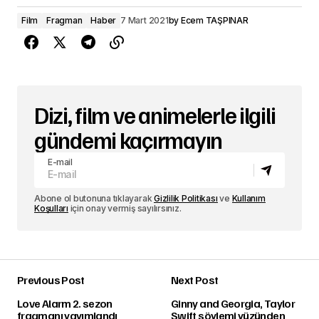
Film
Fragman
Haber
7 Mart 2021
by
Ecem TAŞPINAR
Dizi, film ve animelerle ilgili
gündemi kaçırmayın
E-mail
Abone ol butonuna tıklayarak
Gizlilik Politikası
ve
Kullanım
Koşulları
için onay vermiş sayılırsınız.
Previous Post
Next Post
Love Alarm 2. sezon
Ginny and Georgia, Taylor
fragmanı yayımlandı
Swift söylemi yüzünden