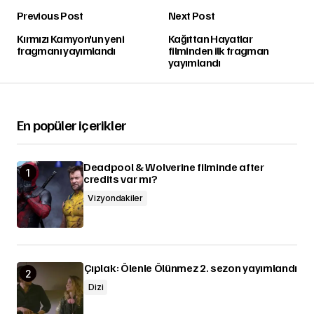
Previous Post
Next Post
Kırmızı Kamyon'un yeni
Kağıttan Hayatlar
fragmanı yayımlandı
filminden ilk fragman
yayımlandı
En popüler içerikler
Deadpool & Wolverine filminde after
credits var mı?
Vizyondakiler
Çıplak: Ölenle Ölünmez 2. sezon yayımlandı
Dizi