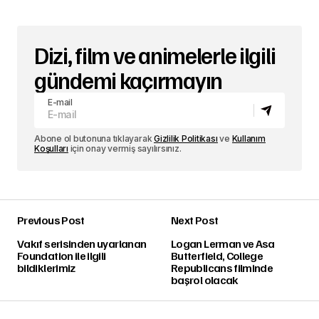
Dizi, film ve animelerle ilgili
gündemi kaçırmayın
E-mail
Abone ol butonuna tıklayarak
Gizlilik Politikası
ve
Kullanım
Koşulları
için onay vermiş sayılırsınız.
Previous Post
Next Post
Vakıf serisinden uyarlanan
Logan Lerman ve Asa
Foundation ile ilgili
Butterfield, College
bildiklerimiz
Republicans filminde
başrol olacak