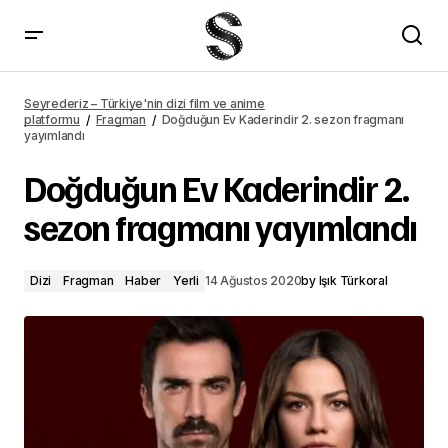
Logan Lerman ve Asa Butterfield, College Republicans filminde başrol
olacak
Seyrederiz – Türkiye'nin dizi film ve anime
platformu
Fragman
Doğduğun Ev Kaderindir 2. sezon fragmanı
yayımlandı
Doğduğun Ev Kaderindir 2.
sezon fragmanı yayımlandı
Dizi
Fragman
Haber
Yerli
14 Ağustos 2020
by
Işık Türkoral