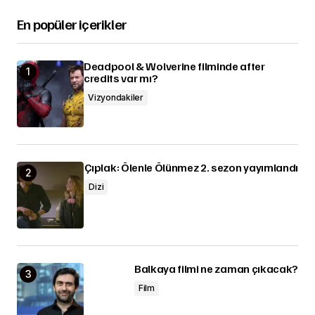
En popüler içerikler
Deadpool & Wolverine filminde after
credits var mı?
Vizyondakiler
Çıplak: Ölenle Ölünmez 2. sezon yayımlandı
Dizi
Balkaya filmi ne zaman çıkacak?
Film