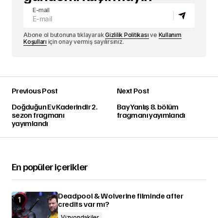
E-mail
Abone ol butonuna tıklayarak
Gizlilik Politikası
ve
Kullanım
Koşulları
için onay vermiş sayılırsınız.
Previous Post
Next Post
Doğduğun Ev Kaderindir 2.
Bay Yanlış 8. bölüm
sezon fragmanı
fragmanı yayımlandı
yayımlandı
En popüler içerikler
Deadpool & Wolverine filminde after
credits var mı?
Vizyondakiler