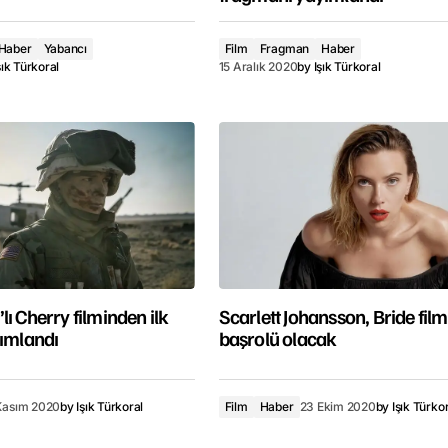
Haber
Yabancı
Film
Fragman
Haber
şık Türkoral
15 Aralık 2020
by
Işık Türkoral
ı Cherry filminden ilk
Scarlett Johansson, Bride film
yımlandı
başrolü olacak
Kasım 2020
by
Işık Türkoral
Film
Haber
23 Ekim 2020
by
Işık Türko