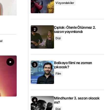
Vizyondakiler
Çıplak: Ölenle Ölünmez 2.
sezon yayımlandı
Dizi
al
Balkaya filmi ne zaman
çıkacak?
Film
Mindhunter 3. sezon olacak
mı?
Dizi