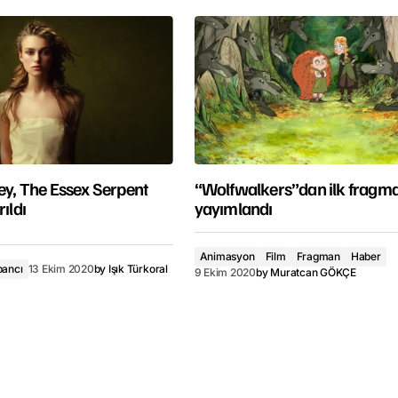
ley, The Essex Serpent
“Wolfwalkers”dan ilk fragm
ıldı
yayımlandı
Animasyon
Film
Fragman
Haber
bancı
13 Ekim 2020
by
Işık Türkoral
9 Ekim 2020
by
Muratcan GÖKÇE