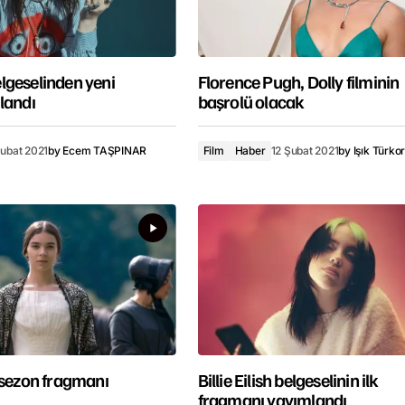
belgeselinden yeni
Florence Pugh, Dolly filminin
landı
başrolü olacak
Şubat 2021
by
Ecem TAŞPINAR
Film
Haber
12 Şubat 2021
by
Işık Türkor
 sezon fragmanı
Billie Eilish belgeselinin ilk
fragmanı yayımlandı