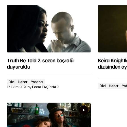
Truth Be Told 2. sezon başrolü
Keira Knight
duyuruldu
dizisinden ayr
Dizi
Haber
Yabancı
Dizi
Haber
Ya
17 Ekim 2020
by
Ecem TAŞPINAR