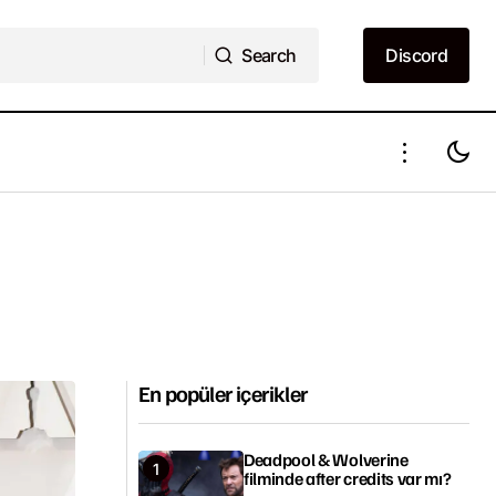
Search
Discord
Search
Discord
En popüler içerikler
Deadpool & Wolverine
filminde after credits var mı?