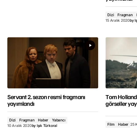
Dizi
Fragman
15 Aralık 2020
by
I
Servant 2. sezon resmi fragmanı
Tom Holland’l
yayımlandı
görseller ya
Dizi
Fragman
Haber
Yabancı
Film
Haber
25 
10 Aralık 2020
by
Işık Türkoral