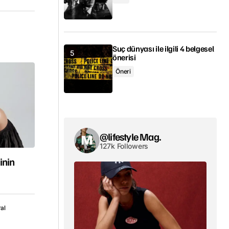
Suç dünyası ile ilgili 4 belgesel
önerisi
Öneri
@lifestyle Mag.
127k Followers
inin
ral