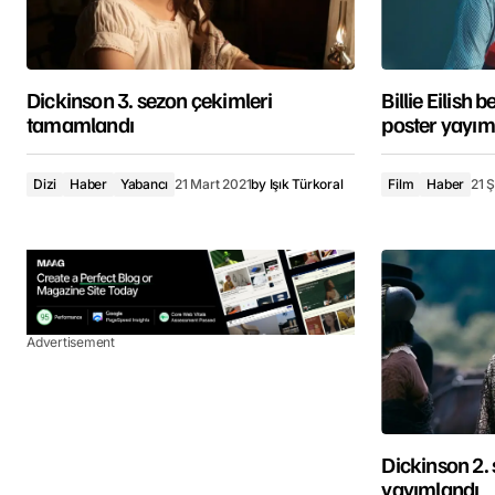
Dickinson 3. sezon çekimleri
Billie Eilish 
tamamlandı
poster yayım
Dizi
Haber
Yabancı
21 Mart 2021
by
Işık Türkoral
Film
Haber
21 
Advertisement
Dickinson 2.
yayımlandı