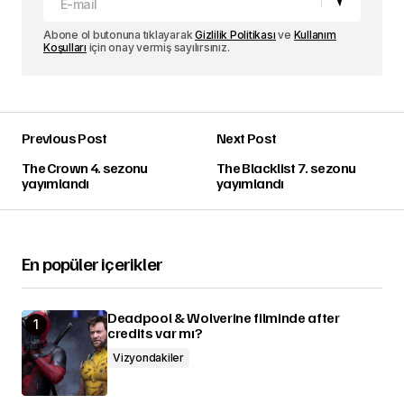
Abone ol butonuna tıklayarak
Gizlilik Politikası
ve
Kullanım
Koşulları
için onay vermiş sayılırsınız.
Previous Post
Next Post
The Crown 4. sezonu
The Blacklist 7. sezonu
yayımlandı
yayımlandı
En popüler içerikler
Deadpool & Wolverine filminde after
credits var mı?
Vizyondakiler