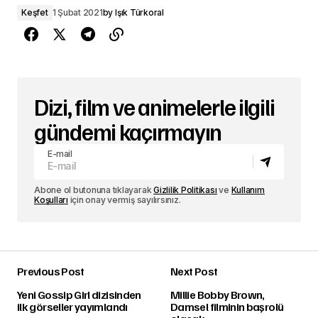
Keşfet
1 Şubat 2021
by
Işık Türkoral
Dizi, film ve animelerle ilgili
gündemi kaçırmayın
E-mail
Abone ol butonuna tıklayarak
Gizlilik Politikası
ve
Kullanım
Koşulları
için onay vermiş sayılırsınız.
Previous Post
Next Post
Yeni Gossip Girl dizisinden
Millie Bobby Brown,
ilk görseller yayımlandı
Damsel filminin başrolü