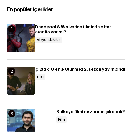
En popüler içerikler
Deadpool & Wolverine filminde after
credits var mı?
Vizyondakiler
Çıplak: Ölenle Ölünmez 2. sezon yayımlandı
Dizi
Balkaya filmi ne zaman çıkacak?
Film