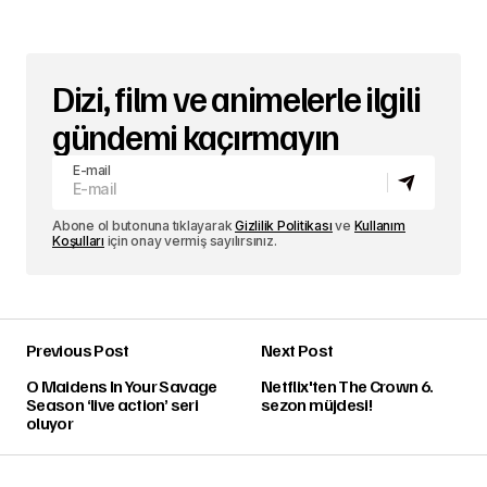
Dizi, film ve animelerle ilgili
gündemi kaçırmayın
E-mail
Abone ol butonuna tıklayarak
Gizlilik Politikası
ve
Kullanım
Koşulları
için onay vermiş sayılırsınız.
Previous Post
Next Post
O Maidens In Your Savage
Netflix'ten The Crown 6.
Season ‘live action’ seri
sezon müjdesi!
oluyor