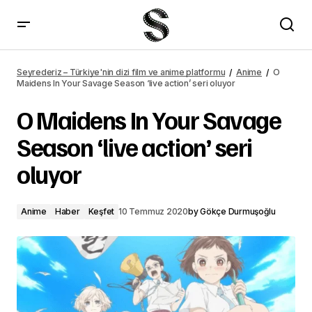
O Maidens In Your Savage Season ‘live action’ seri oluyor – Seyrederiz
Seyrederiz – Türkiye'nin dizi film ve anime platformu
Anime
O
Maidens In Your Savage Season ‘live action’ seri oluyor
O Maidens In Your Savage
Season ‘live action’ seri
oluyor
Anime
Haber
Keşfet
10 Temmuz 2020
by
Gökçe Durmuşoğlu