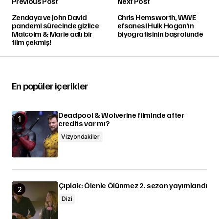
Previous Post
Next Post
Zendaya ve John David
Chris Hemsworth, WWE
pandemi sürecinde gizlice
efsanesi Hulk Hogan’ın
Malcolm & Marie adlı bir
biyografisinin başrolünde
film çekmiş!
En popüler içerikler
Deadpool & Wolverine filminde after
credits var mı?
Vizyondakiler
Çıplak: Ölenle Ölünmez 2. sezon yayımlandı
Dizi