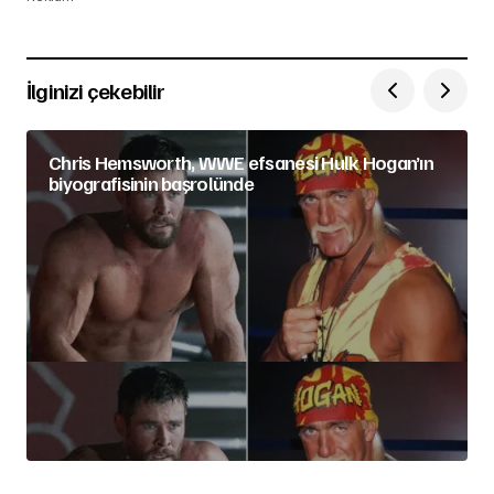
İlginizi çekebilir
Chris Hemsworth, WWE efsanesi Hulk Hogan’ın
biyografisinin başrolünde