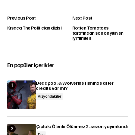
Previous Post
Next Post
Kısaca The Politician dizisi
Rotten Tomatoes
tarafından son on yılın en
iyi filmleri
En popüler içerikler
Deadpool & Wolverine filminde after
credits var mı?
Vizyondakiler
Çıplak: Ölenle Ölünmez 2. sezon yayımlandı
Dizi