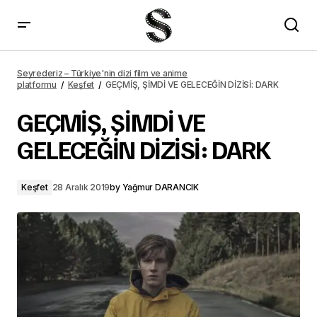
Her sezonu farklı korku dizisi: American Horror Story inceleme
Seyrederiz – Türkiye'nin dizi film ve anime
platformu
Keşfet
GEÇMİŞ, ŞİMDİ VE GELECEĞİN DİZİSİ: DARK
GEÇMİŞ, ŞİMDİ VE
GELECEĞİN DİZİSİ: DARK
Keşfet
28 Aralık 2019
by
Yağmur DARANCIK