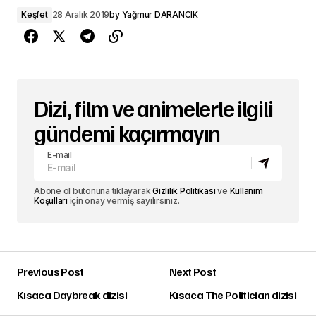
Keşfet
28 Aralık 2019
by
Yağmur DARANCIK
Dizi, film ve animelerle ilgili
gündemi kaçırmayın
E-mail
Abone ol butonuna tıklayarak
Gizlilik Politikası
ve
Kullanım
Koşulları
için onay vermiş sayılırsınız.
Previous Post
Next Post
Kısaca Daybreak dizisi
Kısaca The Politician dizisi