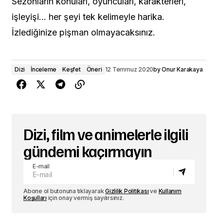
Sezonların konuları, oyuncuları, karakterleri,
işleyişi… her şeyi tek kelimeyle harika.
İzlediğinize pişman olmayacaksınız.
Dizi
İnceleme
Keşfet
Öneri
12 Temmuz 2020
by
Onur Karakaya
Dizi, film ve animelerle ilgili
gündemi kaçırmayın
E-mail
Abone ol butonuna tıklayarak
Gizlilik Politikası
ve
Kullanım
Koşulları
için onay vermiş sayılırsınız.