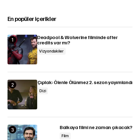
En popüler içerikler
Deadpool & Wolverine filminde after
credits var mı?
Vizyondakiler
Çıplak: Ölenle Ölünmez 2. sezon yayımlandı
Dizi
Balkaya filmi ne zaman çıkacak?
Film