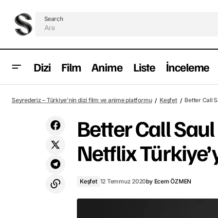
Search
Dizi
Film
Anime
Liste
İnceleme
Fatih Akın'dan HBO için mini dizi
Keşfe
Seyrederiz – Türkiye'nin dizi film ve anime platformu
Keşfet
Better Call 
Better Call Sau
Netflix Türkiye
Keşfet
12 Temmuz 2020
by
Ecem ÖZMEN