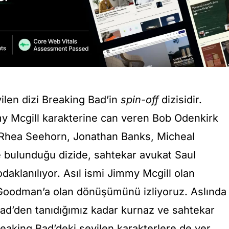
vilen dizi Breaking Bad’in
spin-off
dizisidir.
y Mcgill karakterine can veren Bob Odenkirk
Rhea Seehorn, Jonathan Banks, Micheal
e bulunduğu dizide, sahtekar avukat Saul
aklanılıyor. Asıl ismi Jimmy Mcgill olan
 Goodman’a olan dönüşümünü izliyoruz. Aslında
ad’den tanıdığımız kadar kurnaz ve sahtekar
Breaking Bad’deki sevilen karakterlere de yer