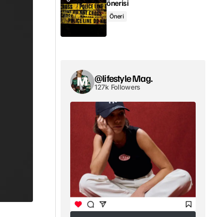
önerisi
Öneri
@lifestyle Mag.
127k Followers