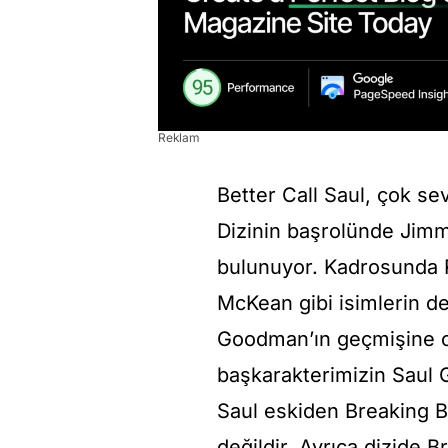
Reklam
Better Call Saul, çok se
Dizinin başrolünde Jimm
bulunuyor. Kadrosunda 
McKean gibi isimlerin d
Goodman’ın geçmişine od
başkarakterimizin Saul
Saul eskiden Breaking B
değildir. Ayrıca dizide 