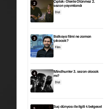
Çıplak: Ölenle Ölünmez 2.
sezon yayımlandı
Dizi
Balkaya filmi ne zaman
çıkacak?
Film
Mindhunter 3. sezon olacak
mı?
Dizi
Suç dünyası ile ilgili 4 belgesel