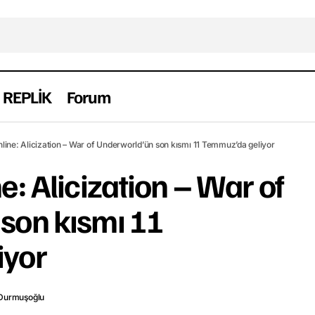
REPLİK
Forum
Sword Art Online: Alicization – War of Underworld’ün son
line: Alicization – War of Underworld’ün son kısmı 11 Temmuz’da geliyor
Temmuz’da geliyor
e: Alicization – War of
son kısmı 11
iyor
Durmuşoğlu