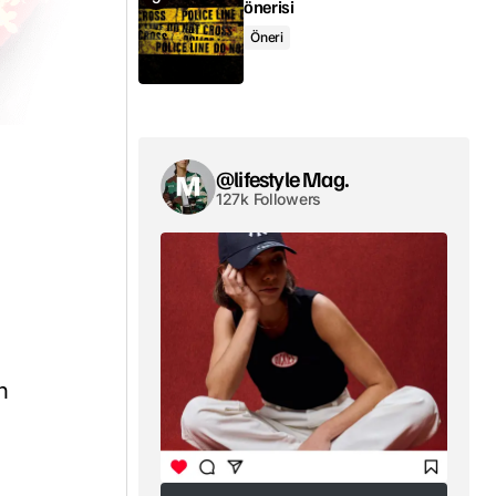
önerisi
Öneri
@lifestyle Mag.
127k Followers
n