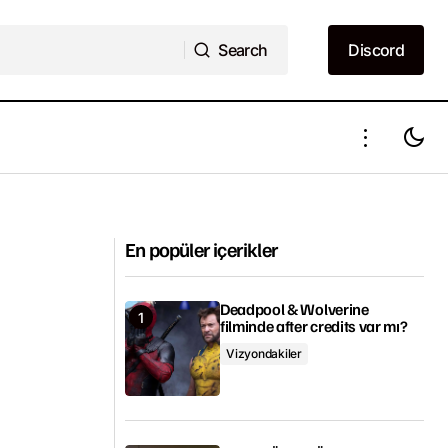
Search
Discord
Search
Discord
 kısmı 11
Netflix Brezilya orijinal yapımı Reality Z
yayımlandı!
En popüler içerikler
Deadpool & Wolverine
filminde after credits var mı?
Vizyondakiler