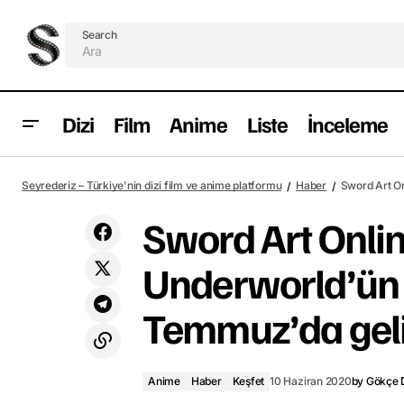
Search
Dizi
Film
Anime
Liste
İnceleme
Anime
Haber
Yeni Netflix dizisi Curon bugün
Seyrederiz – Türkiye'nin dizi film ve anime platformu
Haber
Sword Art On
yayımlandı!
Keşfet
Sword Art Onlin
Underworld’ün 
Temmuz’da gel
Anime
Haber
Keşfet
10 Haziran 2020
by
Gökçe 