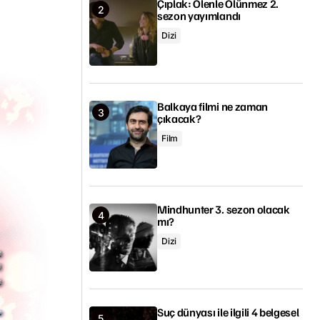
Çıplak: Ölenle Ölünmez 2.
sezon yayımlandı
Dizi
Balkaya filmi ne zaman
çıkacak?
Film
Mindhunter 3. sezon olacak
mı?
Dizi
Suç dünyası ile ilgili 4 belgesel