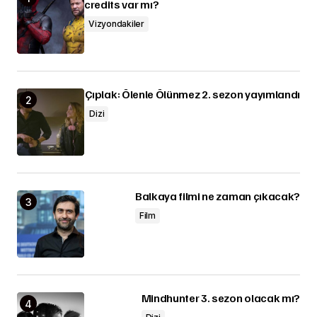
credits var mı?
Vizyondakiler
Çıplak: Ölenle Ölünmez 2. sezon yayımlandı
Dizi
Balkaya filmi ne zaman çıkacak?
Film
Mindhunter 3. sezon olacak mı?