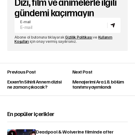
Dizi, film ve animelerle ilgili
gündemi kaçırmayın
E-mail
Abone ol butonuna tıklayarak
Gizlilik Politikası
ve
Kullanım
Koşulları
için onay vermiş sayılırsınız.
Previous Post
Next Post
Exxen'in Sihirli Annem dizisi
Menajerimi Ara 18. bölüm
ne zaman çıkacak?
tanıtımı yayımlandı
En popüler içerikler
Deadpool & Wolverine filminde after