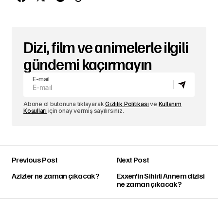
Dizi, film ve animelerle ilgili
gündemi kaçırmayın
E-mail
Abone ol butonuna tıklayarak
Gizlilik Politikası
ve
Kullanım
Koşulları
için onay vermiş sayılırsınız.
Previous Post
Next Post
Azizler ne zaman çıkacak?
Exxen'in Sihirli Annem dizisi
ne zaman çıkacak?