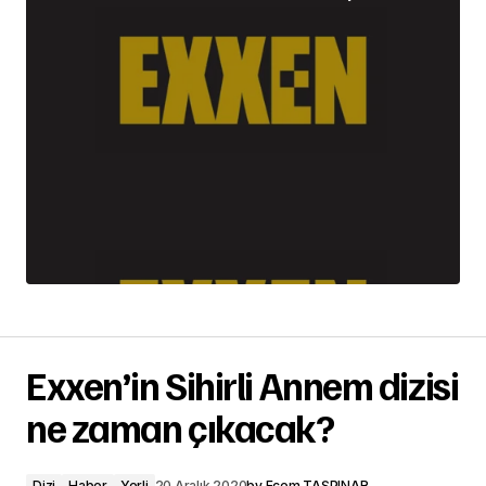
Exxen’in Sihirli Annem dizisi
ne zaman çıkacak?
Dizi
Haber
Yerli
20 Aralık 2020
by
Ecem TAŞPINAR