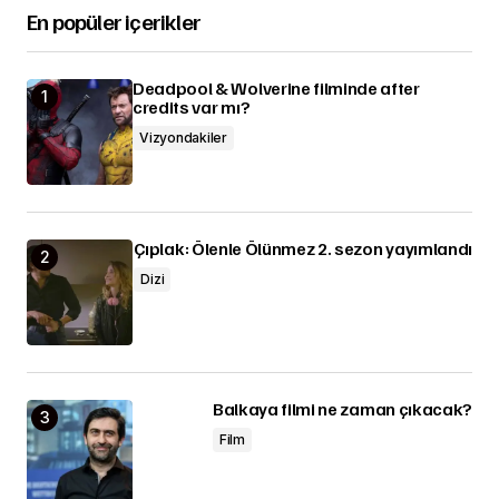
En popüler içerikler
Deadpool & Wolverine filminde after
credits var mı?
Vizyondakiler
Çıplak: Ölenle Ölünmez 2. sezon yayımlandı
Dizi
Balkaya filmi ne zaman çıkacak?
Film