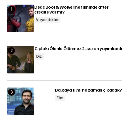
Deadpool & Wolverine filminde after
credits var mı?
Vizyondakiler
Çıplak: Ölenle Ölünmez 2. sezon yayımlandı
Dizi
Balkaya filmi ne zaman çıkacak?
Film