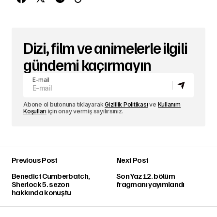
Dizi, film ve animelerle ilgili
gündemi kaçırmayın
E-mail
Abone ol butonuna tıklayarak
Gizlilik Politikası
ve
Kullanım
Koşulları
için onay vermiş sayılırsınız.
Previous Post
Next Post
Benedict Cumberbatch,
Son Yaz 12. bölüm
Sherlock 5. sezon
fragmanı yayımlandı
hakkında konuştu