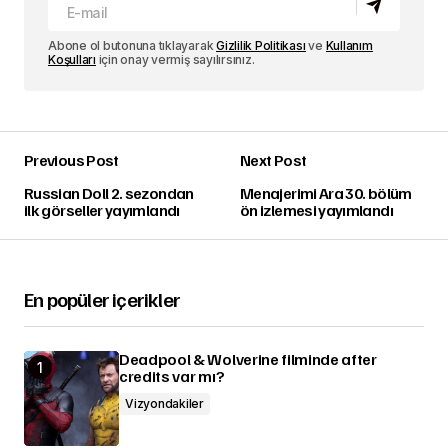
Abone ol butonuna tıklayarak
Gizlilik Politikası
ve
Kullanım
Koşulları
için onay vermiş sayılırsınız.
Previous Post
Next Post
Russian Doll 2. sezondan
Menajerimi Ara 30. bölüm
ilk görseller yayımlandı
ön izlemesi yayımlandı
En popüler içerikler
Deadpool & Wolverine filminde after
credits var mı?
Vizyondakiler