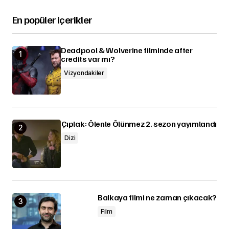
En popüler içerikler
Deadpool & Wolverine filminde after
credits var mı?
Vizyondakiler
Çıplak: Ölenle Ölünmez 2. sezon yayımlandı
Dizi
Balkaya filmi ne zaman çıkacak?
Film