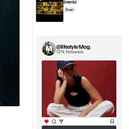
önerisi
Öneri
@lifestyle Mag.
127k Followers