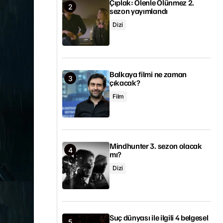
Çıplak: Ölenle Ölünmez 2.
sezon yayımlandı
Dizi
Balkaya filmi ne zaman
çıkacak?
Film
Mindhunter 3. sezon olacak
mı?
Dizi
Suç dünyası ile ilgili 4 belgesel