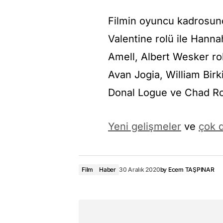
Filmin oyuncu kadrosunda
Valentine rolü ile Hann
Amell, Albert Wesker ro
Avan Jogia, William Birk
Donal Logue ve Chad Rook
Yeni gelişmeler
ve
çok d
Film
Haber
30 Aralık 2020
by
Ecem TAŞPINAR