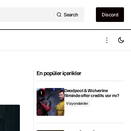
Search
Discord
Search
Discord
Vikings 6. sezon 12. bölüm ne zaman?
En popüler içerikler
Deadpool & Wolverine
filminde after credits var mı?
Vizyondakiler