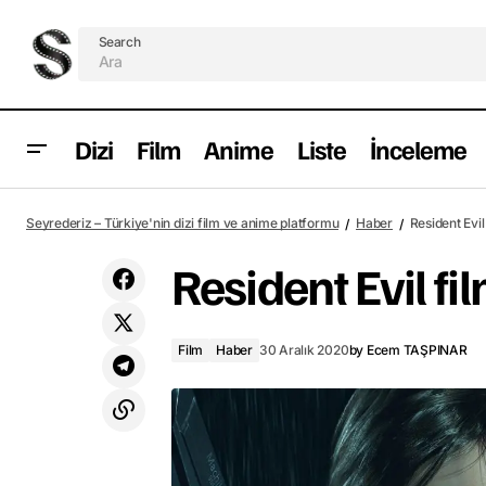
Search
Dizi
Film
Anime
Liste
İnceleme
Resident Evil filminin çekimleri
Seyrederiz – Türkiye'nin dizi film ve anime platformu
Haber
Resident Evi
tamamlandı
Resident Evil f
Film
Haber
30 Aralık 2020
by
Ecem TAŞPINAR