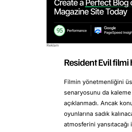
Reklam
Resident Evil filmi
Filmin yönetmenliğini ü
senaryosunu da kaleme a
açıklanmadı. Ancak konusu
oyunlarına sadık kalınaca
atmosferini yansıtacağı i