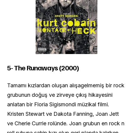
5- The Runaways (20
0
0)
Tamamı kızlardan oluşan alışagelmemiş bir rock
grubunun doğuş ve zirveye çıkış hikayesini
anlatan bir Floria Sigismondi müzikal filmi.
Kristen Stewart ve Dakota Fanning, Joan Jett
ve Cherie Currie rolünde. Joan grubun en rock n
roll ruhuna sahip kızı olup geri planda kalırken