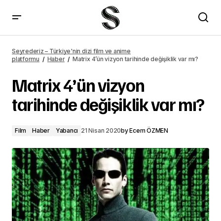
En iyi 8 Rock and Roll filmi
Seyrederiz – Türkiye'nin dizi film ve anime
platformu
Haber
Matrix 4’ün vizyon tarihinde değişiklik var mı?
Matrix 4’ün vizyon
tarihinde değişiklik var mı?
Film
Haber
Yabancı
21 Nisan 2020
by
Ecem ÖZMEN