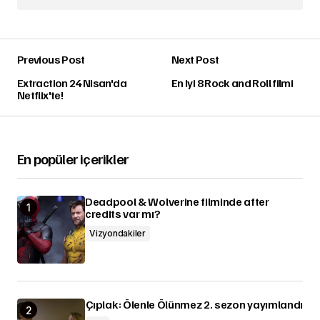
Previous Post
Next Post
Extraction 24 Nisan'da
En iyi 8 Rock and Roll filmi
Netflix'te!
En popüler içerikler
Deadpool & Wolverine filminde after
credits var mı?
Vizyondakiler
Çıplak: Ölenle Ölünmez 2. sezon yayımlandı