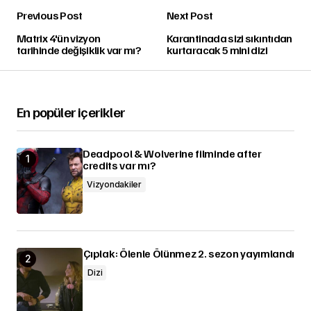
Previous Post
Next Post
Matrix 4'ün vizyon
Karantinada sizi sıkıntıdan
tarihinde değişiklik var mı?
kurtaracak 5 mini dizi
En popüler içerikler
Deadpool & Wolverine filminde after
credits var mı?
Vizyondakiler
Çıplak: Ölenle Ölünmez 2. sezon yayımlandı
Dizi