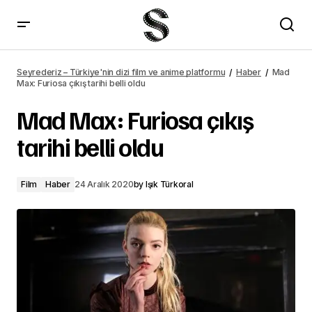
Can Yaman, Sandokan dizisinin başrolü oldu
Seyrederiz – Türkiye'nin dizi film ve anime platformu
Haber
Mad
Max: Furiosa çıkış tarihi belli oldu
Mad Max: Furiosa çıkış
tarihi belli oldu
Film
Haber
24 Aralık 2020
by
Işık Türkoral