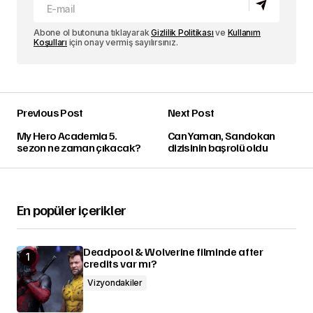
Abone ol butonuna tıklayarak
Gizlilik Politikası
ve
Kullanım
Koşulları
için onay vermiş sayılırsınız.
Previous Post
Next Post
My Hero Academia 5.
Can Yaman, Sandokan
sezon ne zaman çıkacak?
dizisinin başrolü oldu
En popüler içerikler
Deadpool & Wolverine filminde after
credits var mı?
Vizyondakiler