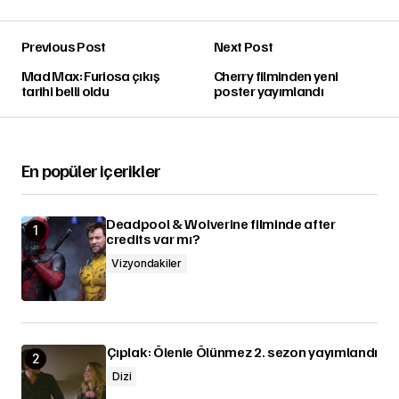
Previous Post
Next Post
Mad Max: Furiosa çıkış
Cherry filminden yeni
tarihi belli oldu
poster yayımlandı
En popüler içerikler
Deadpool & Wolverine filminde after
credits var mı?
Vizyondakiler
Çıplak: Ölenle Ölünmez 2. sezon yayımlandı
Dizi