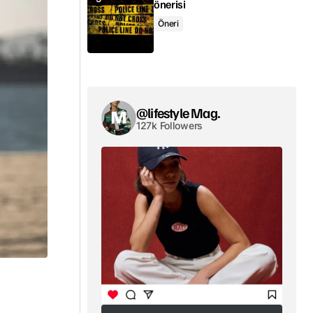
önerisi
Öneri
@lifestyle Mag.
127k Followers
a