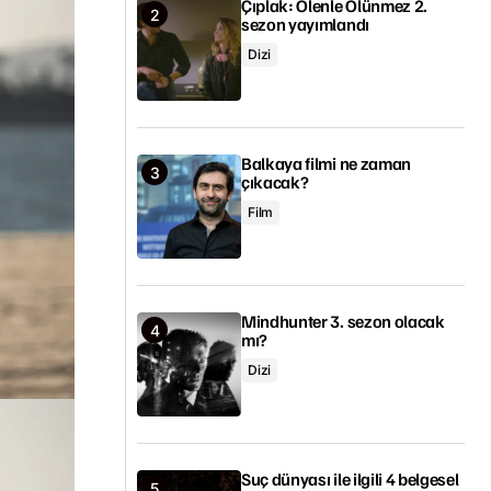
Çıplak: Ölenle Ölünmez 2.
sezon yayımlandı
Dizi
Balkaya filmi ne zaman
çıkacak?
Film
Mindhunter 3. sezon olacak
mı?
Dizi
Suç dünyası ile ilgili 4 belgesel