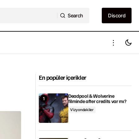
Search
Discord
Search
Discord
Morbius filmi ertelendi
En popüler içerikler
Deadpool & Wolverine
filminde after credits var mı?
Vizyondakiler