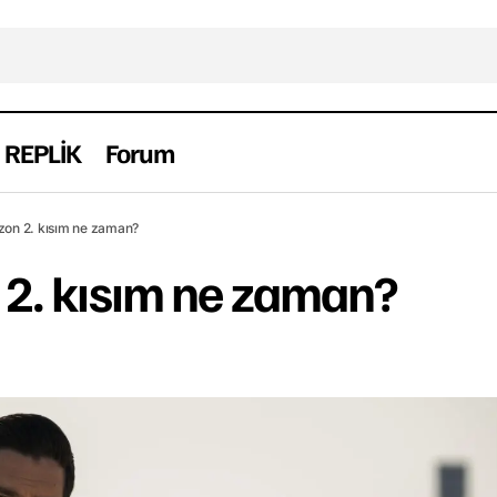
REPLİK
Forum
Lucifer 5. sezon 2. kısım ne zaman?
Dizi
Haber
Yabancı
ezon 2. kısım ne zaman?
n 2. kısım ne zaman?