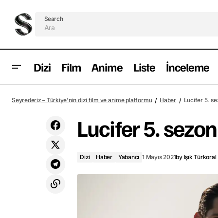
Search
Dizi
Film
Anime
Liste
İnceleme
Yeşilçam 2. sezon çekimleri başladı
Seyrederiz – Türkiye'nin dizi film ve anime platformu
Haber
Lucifer 5. s
Lucifer 5. sezo
Dizi
Haber
Yabancı
1 Mayıs 2021
by
Işık Türkoral