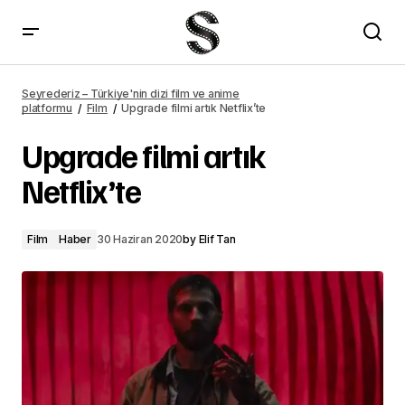
Upgrade filmi artık Netflix'te – Seyrederiz
Seyrederiz – Türkiye'nin dizi film ve anime
platformu
Film
Upgrade filmi artık Netflix’te
Upgrade filmi artık
Netflix’te
Film
Haber
30 Haziran 2020
by
Elif Tan