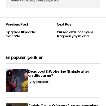
Koşulları
için onay vermiş sayılırsınız.
Previous Post
Next Post
Upgrade filmi artık
Cursed dizisinden yeni
Netflix'te
fragman yayımlandı
En popüler içerikler
Deadpool & Wolverine filminde after
credits var mı?
Vizyondakiler
Çıplak: Ölenle Ölünmez 2. sezon yayımlandı