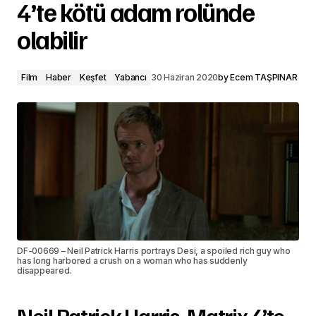
4’te kötü adam rolünde
olabilir
Film
Haber
Keşfet
Yabancı
30 Haziran 2020
by
Ecem TAŞPINAR
DF-00669 – Neil Patrick Harris portrays Desi, a spoiled rich guy who
has long harbored a crush on a woman who has suddenly
disappeared.
Neil Patrick Harris, Matrix 4’te