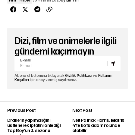
Film
Haber
30 Haziran 2020
by
Elif Tan
Dizi, film ve animelerle ilgili
gündemi kaçırmayın
E-mail
Abone ol butonuna tıklayarak
Gizlilik Politikası
ve
Kullanım
Koşulları
için onay vermiş sayılırsınız.
Previous Post
Next Post
Drake'in yapımcılığını
Neil Patrick Harris, Matrix
üstlenerek iptalini önlediği
4'te kötü adam rolünde
Top Boy'un 3. sezonu
olabilir