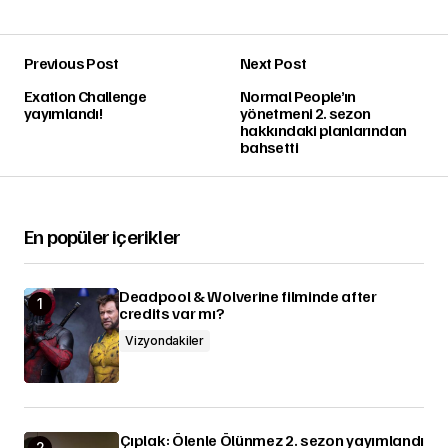
Previous Post
Next Post
Exatlon Challenge
Normal People’ın
yayımlandı!
yönetmeni 2. sezon
hakkındaki planlarından
bahsetti
En popüler içerikler
Deadpool & Wolverine filminde after
credits var mı?
Vizyondakiler
Çıplak: Ölenle Ölünmez 2. sezon yayımlandı