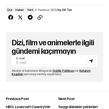
Dizi
Haber
Yerli
4 Temmuz 2020
by
Elif Tan
Dizi, film ve animelerle ilgili
gündemi kaçırmayın
E-mail
Abone ol butonuna tıklayarak
Gizlilik Politikası
ve
Kullanım
Koşulları
için onay vermiş sayılırsınız.
Previous Post
Next Post
HBO, Lovecraft Country'nin
Saygı dizisinin çekimleri