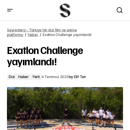
Saygı dizisinin çekimleri başladı
Seyrederiz – Türkiye'nin dizi film ve anime
platformu
Haber
Exatlon Challenge yayımlandı!
Exatlon Challenge
yayımlandı!
Dizi
Haber
Yerli
4 Temmuz 2020
by
Elif Tan