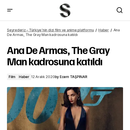
Gal Gadot, Wonder Woman 1984 hakkında konuştu
Seyrederiz – Türkiye'nin dizi film ve anime platformu
Haber
Ana
De Armas, The Gray Man kadrosuna katıldı
Ana De Armas, The Gray
Man kadrosuna katıldı
Film
Haber
12 Aralık 2020
by
Ecem TAŞPINAR