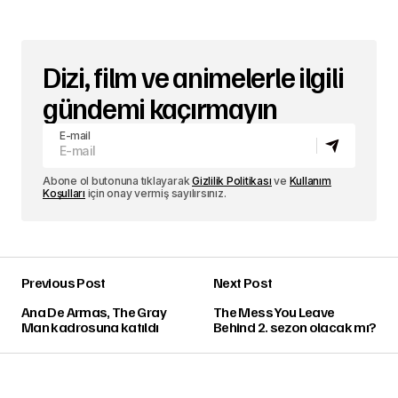
Dizi, film ve animelerle ilgili
gündemi kaçırmayın
E-mail
Abone ol butonuna tıklayarak
Gizlilik Politikası
ve
Kullanım
Koşulları
için onay vermiş sayılırsınız.
Previous Post
Next Post
Ana De Armas, The Gray
The Mess You Leave
Man kadrosuna katıldı
Behind 2. sezon olacak mı?