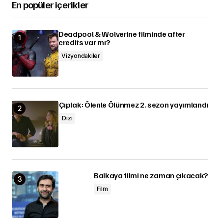
En popüler içerikler
Deadpool & Wolverine filminde after
credits var mı?
Vizyondakiler
Çıplak: Ölenle Ölünmez 2. sezon yayımlandı
Dizi
Balkaya filmi ne zaman çıkacak?
Film