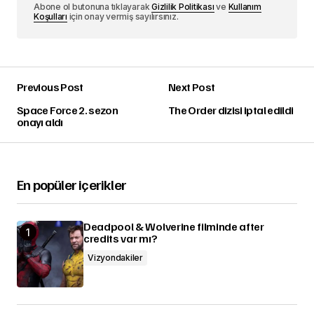
Abone ol butonuna tıklayarak
Gizlilik Politikası
ve
Kullanım
Koşulları
için onay vermiş sayılırsınız.
Previous Post
Next Post
Space Force 2. sezon
The Order dizisi iptal edildi
onayı aldı
En popüler içerikler
Deadpool & Wolverine filminde after
credits var mı?
Vizyondakiler