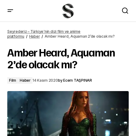
The Order dizisi iptal edildi
Seyrederiz – Türkiye'nin dizi film ve anime
platformu
Haber
Amber Heard, Aquaman 2’de olacak mı?
Amber Heard, Aquaman
2’de olacak mı?
Film
Haber
14 Kasım 2020
by
Ecem TAŞPINAR