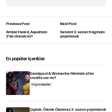
Previous Post
Next Post
Amber Heard, Aquaman
Servant 2. sezon fragmanı
2'de olacak mı?
yayımlandı
En popüler içerikler
Deadpool & Wolverine filminde after
credits var mı?
Vizyondakiler
Çıplak: Ölenle Ölünmez 2. sezon yayımlandı