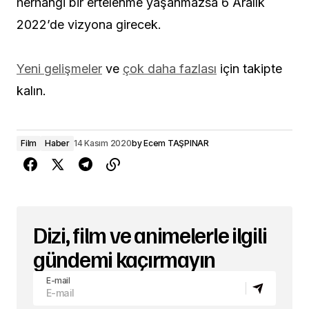
herhangi bir ertelenme yaşanmazsa 6 Aralık
2022’de vizyona girecek.
Yeni gelişmeler
ve
çok daha fazlası
için takipte
kalın.
Film
Haber
14 Kasım 2020
by
Ecem TAŞPINAR
Dizi, film ve animelerle ilgili
gündemi kaçırmayın
E-mail