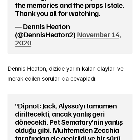
the memories and the props I stole.
Thank you all for watching.
— Dennis Heaton
(@DennisHeaton2)
November 14,
2020
Dennis Heaton, dizide yarım kalan olayları ve
merak edilen soruları da cevapladı:
“Dipnot: Jack, Alyssa’yı tamamen
diriltecekti, ancak yanlış geri
dönecekti. Pet Sematary’nin yanlış
olduğu gibi. Muhtemelen Zecchia
tarafından ele geçirildi ve bir sürü