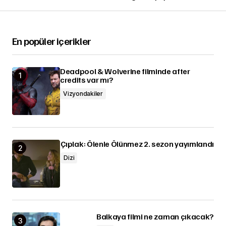
En popüler içerikler
Deadpool & Wolverine filminde after
credits var mı?
Vizyondakiler
Çıplak: Ölenle Ölünmez 2. sezon yayımlandı
Dizi
Balkaya filmi ne zaman çıkacak?