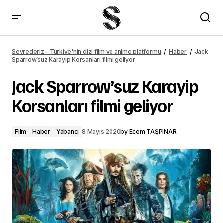
Jack Sparrow'suz Karayip Korsanları filmi geliyor – Seyrederiz
Seyrederiz – Türkiye'nin dizi film ve anime platformu
Haber
Jack
Sparrow’suz Karayip Korsanları filmi geliyor
Jack Sparrow’suz Karayip
Korsanları filmi geliyor
Film
Haber
Yabancı
8 Mayıs 2020
by
Ecem TAŞPINAR