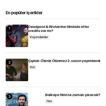
En popüler içerikler
Deadpool & Wolverine filminde after
credits var mı?
Vizyondakiler
Çıplak: Ölenle Ölünmez 2. sezon yayımlandı
Dizi
Balkaya filmi ne zaman çıkacak?
Film