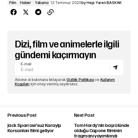
Film
Haber
Yabancı
12 Temmuz 2020
by
Heja Yaren BASKAK
Dizi, film ve animelerle ilgili
gündemi kaçırmayın
E-mail
Abone ol butonuna tıklayarak
Gizlilik Politikası
ve
Kullanım
Koşulları
için onay vermiş sayılırsınız.
Previous Post
Next Post
Jack Sparrow'suz Karayip
Tom Hardy’nin başrolünde
Korsanları filmi geliyor
olduğu Capone filminin
fragmanı yayımlandı