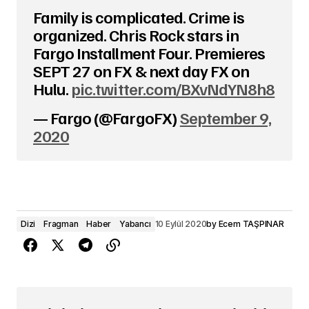
Family is complicated. Crime is
organized. Chris Rock stars in
Fargo Installment Four. Premieres
SEPT 27 on FX & next day FX on
Hulu.
pic.twitter.com/BXvNdYN8h8
— Fargo (@FargoFX)
September 9,
2020
Dizi
Fragman
Haber
Yabancı
10 Eylül 2020
by
Ecem TAŞPINAR