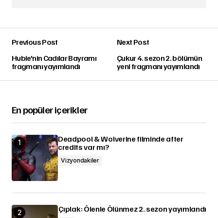
Previous Post
Next Post
Hubie'nin Cadılar Bayramı
Çukur 4. sezon 2. bölümün
fragmanı yayımlandı
yeni fragmanı yayımlandı
En popüler içerikler
Deadpool & Wolverine filminde after
credits var mı?
Vizyondakiler
Çıplak: Ölenle Ölünmez 2. sezon yayımlandı