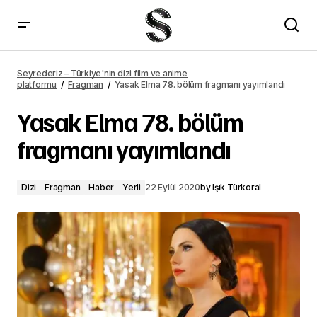
Taiso Samurai animesinden yeni fragman yayımlandı
Seyrederiz – Türkiye'nin dizi film ve anime
platformu
Fragman
Yasak Elma 78. bölüm fragmanı yayımlandı
Yasak Elma 78. bölüm
fragmanı yayımlandı
Dizi
Fragman
Haber
Yerli
22 Eylül 2020
by
Işık Türkoral