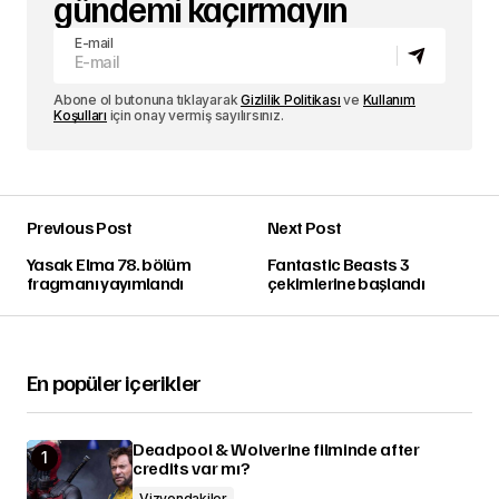
gündemi kaçırmayın
E-mail
Abone ol butonuna tıklayarak
Gizlilik Politikası
ve
Kullanım
Koşulları
için onay vermiş sayılırsınız.
Previous Post
Next Post
Yasak Elma 78. bölüm
Fantastic Beasts 3
fragmanı yayımlandı
çekimlerine başlandı
En popüler içerikler
Deadpool & Wolverine filminde after
credits var mı?
Vizyondakiler