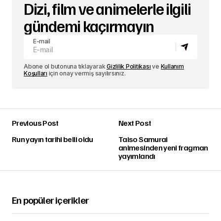
Dizi, film ve animelerle ilgili
gündemi kaçırmayın
E-mail
Abone ol butonuna tıklayarak
Gizlilik Politikası
ve
Kullanım
Koşulları
için onay vermiş sayılırsınız.
Previous Post
Next Post
Run yayın tarihi belli oldu
Taiso Samurai
animesinden yeni fragman
yayımlandı
En popüler içerikler