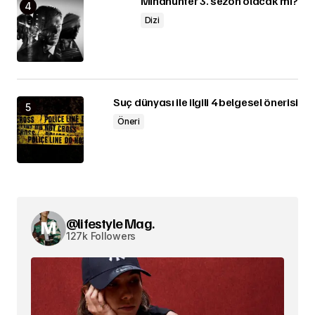
Mindhunter 3. sezon olacak mı?
Dizi
Suç dünyası ile ilgili 4 belgesel önerisi
Öneri
@lifestyle Mag.
127k Followers