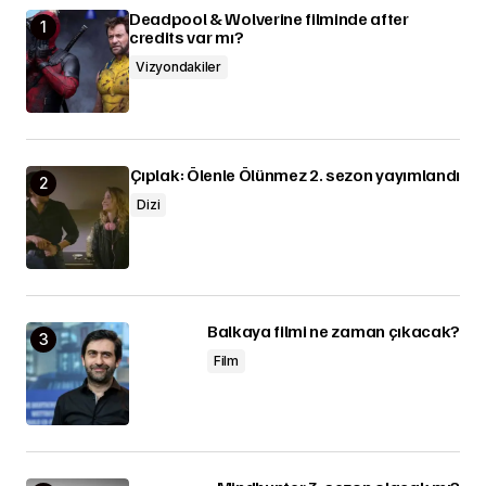
Deadpool & Wolverine filminde after
credits var mı?
Vizyondakiler
Çıplak: Ölenle Ölünmez 2. sezon yayımlandı
Dizi
Balkaya filmi ne zaman çıkacak?
Film