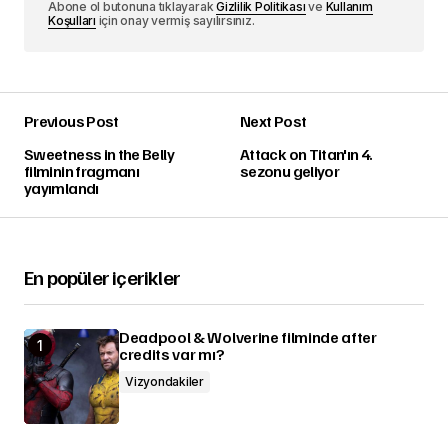
Abone ol butonuna tıklayarak
Gizlilik Politikası
ve
Kullanım
Koşulları
için onay vermiş sayılırsınız.
Previous Post
Next Post
Sweetness in the Belly
Attack on Titan'ın 4.
filminin fragmanı
sezonu geliyor
yayımlandı
En popüler içerikler
Deadpool & Wolverine filminde after
credits var mı?
Vizyondakiler