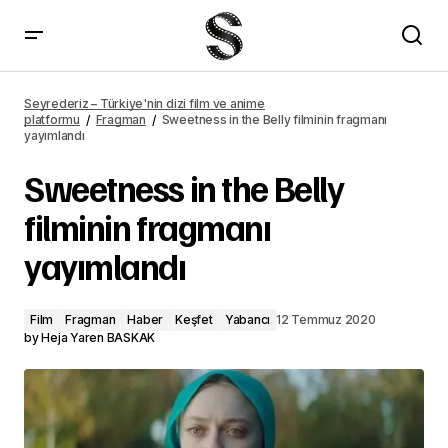
The 100&#8217;ın 7. sezon fragmanı yayımlandı
Seyrederiz – Türkiye'nin dizi film ve anime
platformu
Fragman
Sweetness in the Belly filminin fragmanı
yayımlandı
Sweetness in the Belly
filminin fragmanı
yayımlandı
Film
Fragman
Haber
Keşfet
Yabancı
12 Temmuz 2020
by
Heja Yaren BASKAK