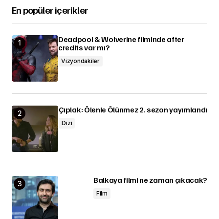
En popüler içerikler
Deadpool & Wolverine filminde after
credits var mı?
Vizyondakiler
Çıplak: Ölenle Ölünmez 2. sezon yayımlandı
Dizi
Balkaya filmi ne zaman çıkacak?
Film