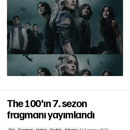
The 100’ın 7. sezon
fragmanı yayımlandı
Dizi
Fragman
Haber
Keşfet
Yabancı
12 Temmuz 2020