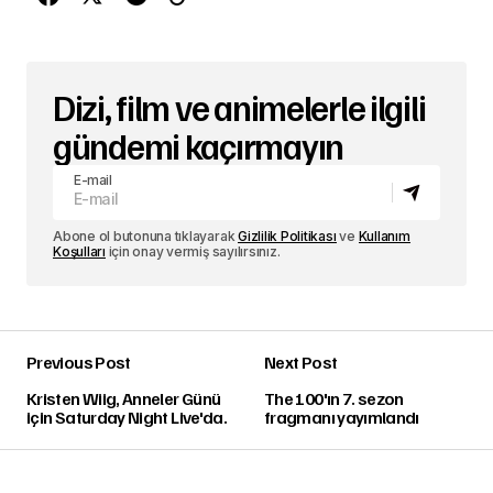
Dizi, film ve animelerle ilgili
gündemi kaçırmayın
E-mail
Abone ol butonuna tıklayarak
Gizlilik Politikası
ve
Kullanım
Koşulları
için onay vermiş sayılırsınız.
Previous Post
Next Post
Kristen Wiig, Anneler Günü
The 100'ın 7. sezon
için Saturday Night Live'da.
fragmanı yayımlandı