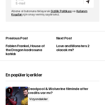
Abone ol butonuna tıklayarak
Gizlilik Politikası
ve
Kullanım
Koşulları
için onay vermiş sayılırsınız.
Previous Post
Next Post
Fabien Frankel, House of
Love and Monsters 2
the Dragon kadrosuna
olacak mı?
katıldı
En popüler içerikler
Deadpool & Wolverine filminde after
credits var mı?
Vizyondakiler