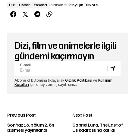
Dizi
Haber
Yabancı
16 Nisan 2021
by
Işık Türkoral
Dizi, film ve animelerle ilgili
gündemi kaçırmayın
E-mail
Abone ol butonuna tıklayarak
Gizlilik Politikası
ve
Kullanım
Koşulları
için onay vermiş sayılırsınız.
Previous Post
Next Post
Son Yaz 16. bölüm 2. ön
Gabriel Luna, The Last of
izlemesi yayımlandı
Us kadrosuna katıldı