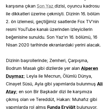
karşısına çıkan
Son Yaz
dizisi, oyuncu kadrosu
ile dikkatleri üzerine çekmişti. Dizinin 16. bölüm
2. ön izlemesi, geçtiğimiz saatlerde Fox TV’nin
resmi YouTube kanalı üzerinden izleyicilerin
beğenisine sunuldu. Son Yaz’ın 16. bölümü, 16
Nisan 2020 tarihinde ekranlardaki yerini alacak.
Dizinin başrollerinde; Zemheri, Çarpışma,
Bodrum Masalı gibi dizilerde yer alan
Alperen
Duymaz
; Leyla ile Mecnun, Ölümlü Dünya,
Cinayet Süsü, Ayla gibi yapımlarda bulunmuş
Ali
Atay
; en son Bir Başkadır dizi ile karşımıza
çıkmış olan ve Tereddüt, Hakan: Muhafız gibi
yapımlarda rol almış
Funda Eryiğit
bulunuyor.