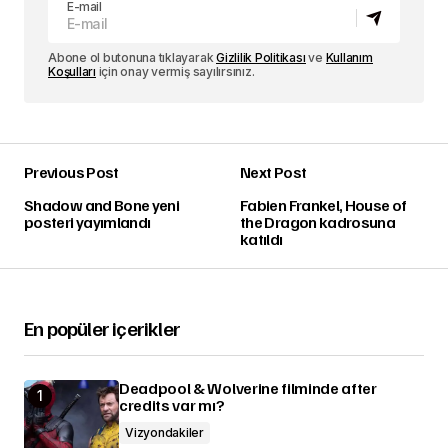
E-mail
Abone ol butonuna tıklayarak
Gizlilik Politikası
ve
Kullanım
Koşulları
için onay vermiş sayılırsınız.
Previous Post
Next Post
Shadow and Bone yeni
Fabien Frankel, House of
posteri yayımlandı
the Dragon kadrosuna
katıldı
En popüler içerikler
Deadpool & Wolverine filminde after
credits var mı?
Vizyondakiler