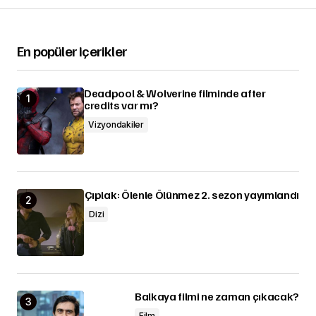
En popüler içerikler
Deadpool & Wolverine filminde after
credits var mı?
Vizyondakiler
Çıplak: Ölenle Ölünmez 2. sezon yayımlandı
Dizi
Balkaya filmi ne zaman çıkacak?
Film