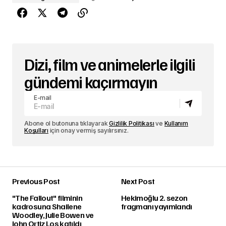
Dizi, film ve animelerle ilgili
gündemi kaçırmayın
E-mail
Abone ol butonuna tıklayarak
Gizlilik Politikası
ve
Kullanım
Koşulları
için onay vermiş sayılırsınız.
Previous Post
Next Post
"The Fallout" filminin
Hekimoğlu 2. sezon
kadrosuna Shailene
fragmanı yayımlandı
Woodley, Julie Bowen ve
John Ortiz Los katıldı