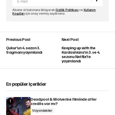
Abone ol butonuna tıklayarak
Gizlilik Politikası
ve
Kullanım
Koşulları
için onay vermiş sayılırsınız.
Previous Post
Next Post
Çukur'un 4. sezon 3.
Keeping up with the
fragmanı yayımlandı
Kardashians'ın 3. ve 4.
sezonu Netflix'te
yayımlandı
En popüler içerikler
Deadpool & Wolverine filminde after
credits var mı?
Vizyondakiler