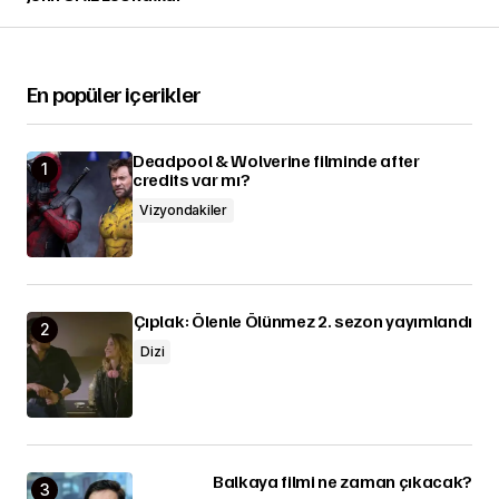
En popüler içerikler
Deadpool & Wolverine filminde after
credits var mı?
Vizyondakiler
Çıplak: Ölenle Ölünmez 2. sezon yayımlandı
Dizi
Balkaya filmi ne zaman çıkacak?