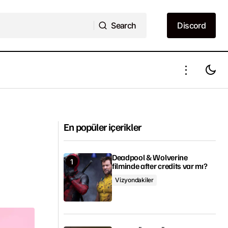
Search
Discord
Search
Discord
Sihirli Annem 9. bölüm fragmanı
ayımlandı
yayımlandı
En popüler içerikler
Deadpool & Wolverine
filminde after credits var mı?
Vizyondakiler