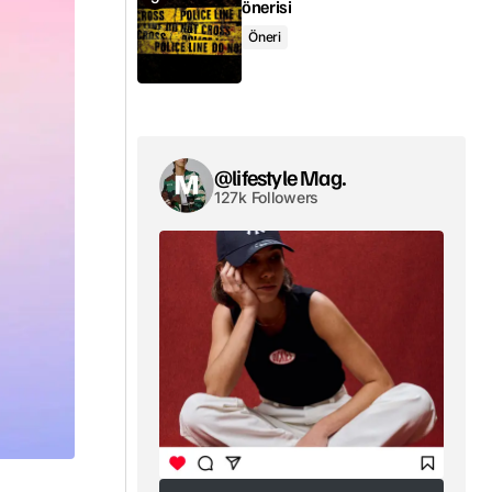
önerisi
Öneri
@lifestyle Mag.
127k Followers