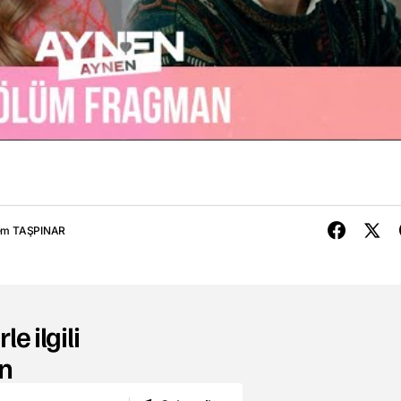
em TAŞPINAR
le ilgili
n