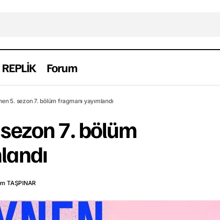
REPLİK
Forum
Aynen Aynen 5. sezon 7. bölüm fragmanı y
man
Haber
Yerli
en 5. sezon 7. bölüm fragmanı yayımlandı
 sezon 7. bölüm
landı
em TAŞPINAR