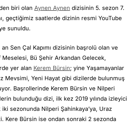
nden biri olan
Aynen Aynen
dizisinin 5. sezon 7.
, geçtiğimiz saatlerde dizinin resmi YouTube
iye sunuldu.
u an Sen Çal Kapımı dizisinin başrolü olan ve
f Meselesi, Bü Şehir Arkandan Gelecek,
erde yer alan
Kerem Bürsin
; yine Yaşamayanlar
raz Mevsimi, Yeni Hayat gibi dizilerde bulunmuş
yor. Başrollerinde Kerem Bürsin ve Nilperi
erin bulunduğu dizi, ilk kez 2019 yılında izleyici
ilk iki sezonunda Nilperi Şahinkaya’ya, Uraz
ti. Kere Bürsin ise ondan sonraki 2 sezonda