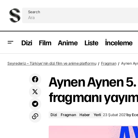
Search
Dizi
Film
Anime
Liste
İnceleme
Zack Snyder's Justice League sonuna
Dizi
Frag
Seyrederiz – Türkiye'nin dizi film ve anime platformu
Fragman
Aynen Ayn
bilinmeyen bir karakter eklendi
Aynen Aynen 5.
fragmanı yayım
Dizi
Fragman
Haber
Yerli
23 Şubat 2021
by
Ec