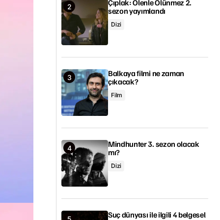
Çıplak: Ölenle Ölünmez 2.
sezon yayımlandı
Dizi
Balkaya filmi ne zaman
çıkacak?
Film
Mindhunter 3. sezon olacak
mı?
Dizi
Suç dünyası ile ilgili 4 belgesel