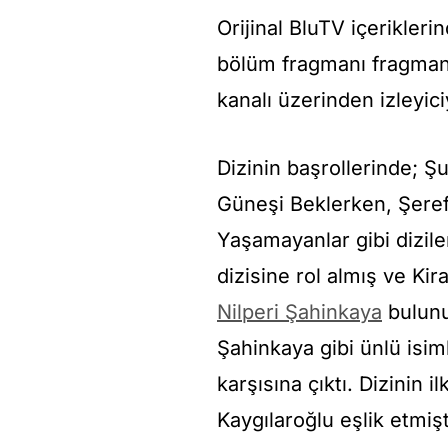
Orijinal BluTV içerikleri
bölüm fragmanı fragmanı
kanalı üzerinden izleyic
Dizinin başrollerinde; Ş
Güneşi Beklerken, Şere
Yaşamayanlar gibi dizil
dizisine rol almış ve Ki
Nilperi Şahinkaya
bulunu
Şahinkaya gibi ünlü isiml
karşısına çıktı. Dizinin 
Kaygılaroğlu eşlik etmiş