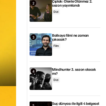
Çıplak: Ölenle Ölünmez 2.
sezon yayımlandı
Dizi
Balkaya filmi ne zaman
çıkacak?
Film
Mindhunter 3. sezon olacak
mı?
Dizi
Suç dünyası ile ilgili 4 belgesel