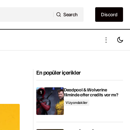
Search
Discord
Search
Discord
ı
The Kid Detective fragmanı yayımlandı
En popüler içerikler
Deadpool & Wolverine
filminde after credits var mı?
Vizyondakiler