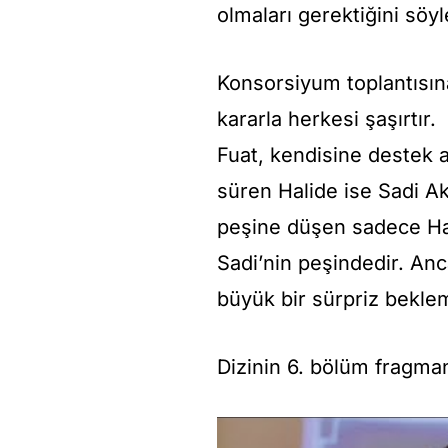
olmaları gerektiğini söyl
Konsorsiyum toplantısına
kararla herkesi şaşırtı
Fuat, kendisine destek a
süren Halide ise Sadi A
peşine düşen sadece Hali
Sadi’nin peşindedir. Anc
büyük bir sürpriz bekle
Dizinin 6. bölüm fragma