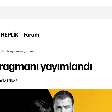
REPLİK
Forum
Arıza 6. bölüm fragmanı yayımland
Dizi
Fragman
Haber
Yerli
bölüm fragmanı yayımlandı
 fragmanı yayımlandı
m TAŞPINAR