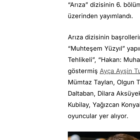
“Arıza” dizisinin 6. bö
üzerinden yayımlandı.
Arıza dizisinin başroller
“Muhteşem Yüzyıl” yapı
Tehlikeli”, “Hakan: Muha
göstermiş
Ayça Ayşin T
Mümtaz Taylan, Olgun T
Daltaban, Dilara Aksüyek
Kubilay, Yağızcan Konyal
oyuncular yer alıyor.