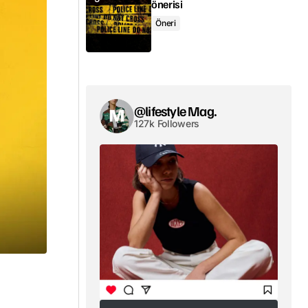
önerisi
Öneri
@lifestyle Mag.
127k Followers