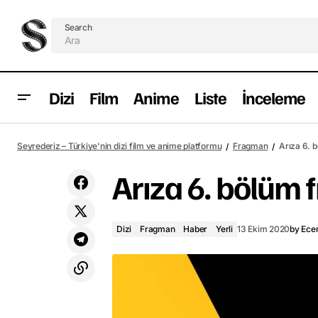
Search
Dizi
Film
Anime
Liste
İnceleme
The Crown 4. sezon fragmanı
Seyrederiz – Türkiye'nin dizi film ve anime platformu
Fragman
Arıza 6. 
yayımlandı
Arıza 6. bölüm
Dizi
Fragman
Haber
Yerli
13 Ekim 2020
by
Ece