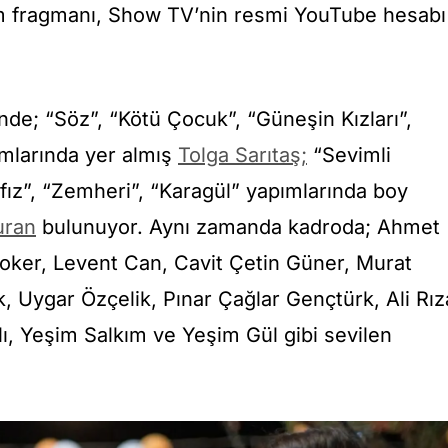
lüm fragmanı, Show TV’nin resmi YouTube hesabı
inde; “Söz”, “Kötü Çocuk”, “Güneşin Kızları”,
mlarında yer almış
Tolga Sarıtaş;
“Sevimli
fız”, “Zemheri”, “Karagül” yapımlarında boy
uran
bulunuyor. Aynı zamanda kadroda; Ahmet
oker, Levent Can, Cavit Çetin Güner, Murat
, Uygar Özçelik, Pınar Çağlar Gençtürk, Ali Rız
ı, Yeşim Salkım ve Yeşim Gül gibi sevilen