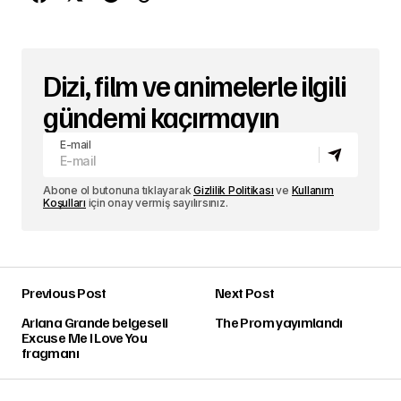
Dizi, film ve animelerle ilgili
gündemi kaçırmayın
E-mail
Abone ol butonuna tıklayarak
Gizlilik Politikası
ve
Kullanım
Koşulları
için onay vermiş sayılırsınız.
Previous Post
Next Post
Ariana Grande belgeseli
The Prom yayımlandı
Excuse Me I Love You
fragmanı