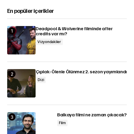
En popüler içerikler
Deadpool & Wolverine filminde after
credits var mı?
Vizyondakiler
Çıplak: Ölenle Ölünmez 2. sezon yayımlandı
Dizi
Balkaya filmi ne zaman çıkacak?
Film