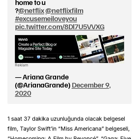
home to u
?
@netflix
@netflixfilm
#excusemeiloveyou
pic.twitter.com/8Dl7U5VVXG
Reklam
— Ariana Grande
(@ArianaGrande)
December 9,
2020
1 saat 37 dakika uzunluğunda olacak belgesel
film, Taylor Swift’in “Miss Americana” belgeseli,
“Homecoming: A Film by Beyoncé”, “Gaga: Five