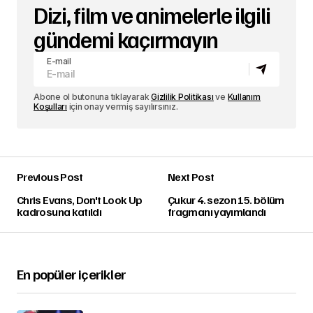
Dizi, film ve animelerle ilgili
gündemi kaçırmayın
E-mail
Abone ol butonuna tıklayarak
Gizlilik Politikası
ve
Kullanım
Koşulları
için onay vermiş sayılırsınız.
Previous Post
Next Post
Chris Evans, Don't Look Up
Çukur 4. sezon 15. bölüm
kadrosuna katıldı
fragmanı yayımlandı
En popüler içerikler