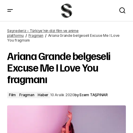
Çukur 4. sezon 15. bölüm fragmanı yayımlandı
Seyrederiz – Türkiye'nin dizi film ve anime
platformu
Fragman
Ariana Grande belgeseli Excuse Me I Love
You fragmanı
Ariana Grande belgeseli
Excuse Me I Love You
fragmanı
Film
Fragman
Haber
10 Aralık 2020
by
Ecem TAŞPINAR