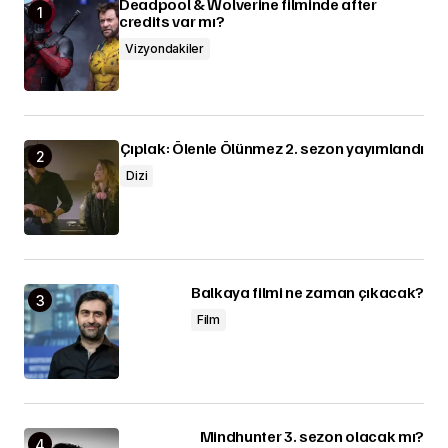
Deadpool & Wolverine filminde after
credits var mı?
Vizyondakiler
Çıplak: Ölenle Ölünmez 2. sezon yayımlandı
Dizi
Balkaya filmi ne zaman çıkacak?
Film
Mindhunter 3. sezon olacak mı?