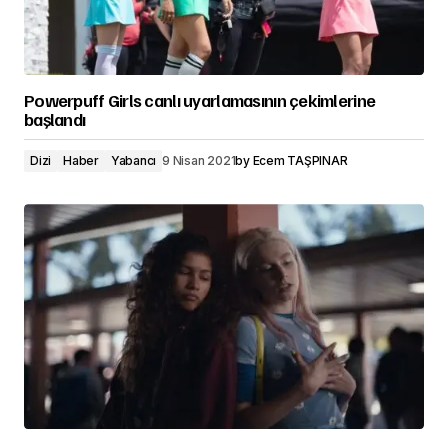
Powerpuff Girls canlı uyarlamasının çekimlerine
başlandı
Dizi
Haber
Yabancı
9 Nisan 2021
by
Ecem TAŞPINAR