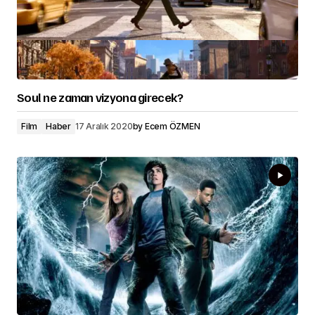
Soul ne zaman vizyona girecek?
Film
Haber
17 Aralık 2020
by
Ecem ÖZMEN