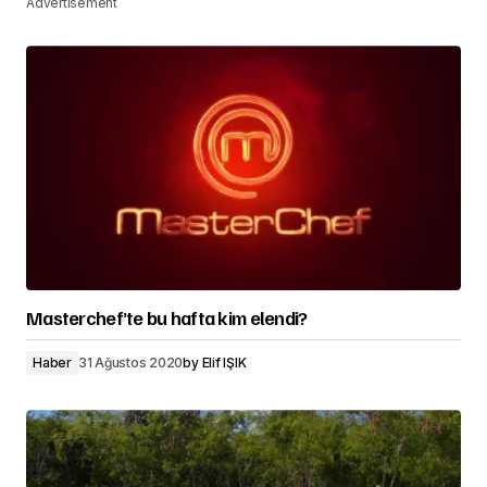
Advertisement
Masterchef’te bu hafta kim elendi?
Haber
31 Ağustos 2020
by
Elif IŞIK