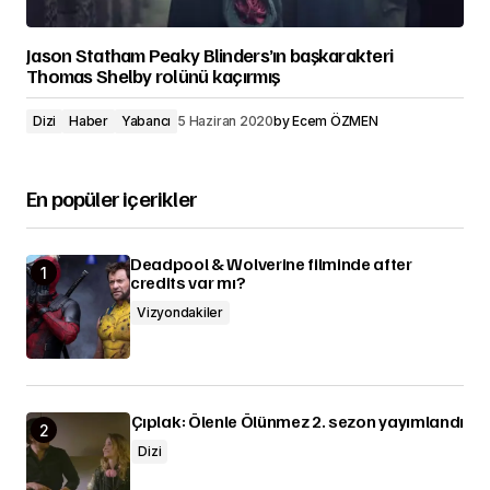
Jason Statham Peaky Blinders’ın başkarakteri
Thomas Shelby rolünü kaçırmış
Dizi
Haber
Yabancı
5 Haziran 2020
by
Ecem ÖZMEN
En popüler içerikler
Deadpool & Wolverine filminde after
credits var mı?
Vizyondakiler
Çıplak: Ölenle Ölünmez 2. sezon yayımlandı
Dizi