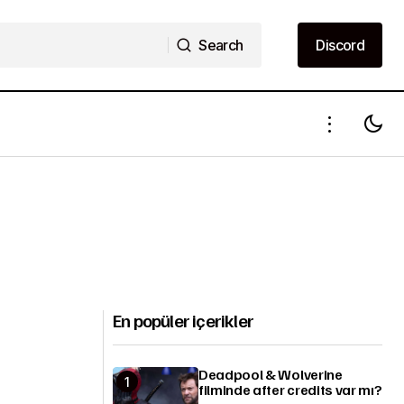
Search
Discord
Search
Discord
En popüler içerikler
Deadpool & Wolverine
filminde after credits var mı?