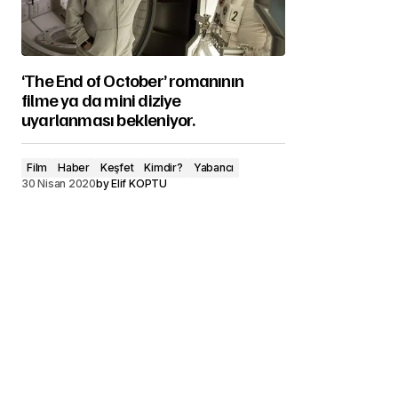
‘The End of October’ romanının
filme ya da mini diziye
uyarlanması bekleniyor.
Film
Haber
Keşfet
Kimdir?
Yabancı
30 Nisan 2020
by
Elif KOPTU