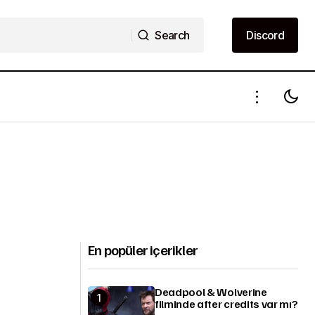
Search
Discord
Search
Discord
En popüler içerikler
Deadpool & Wolverine
filminde after credits var mı?