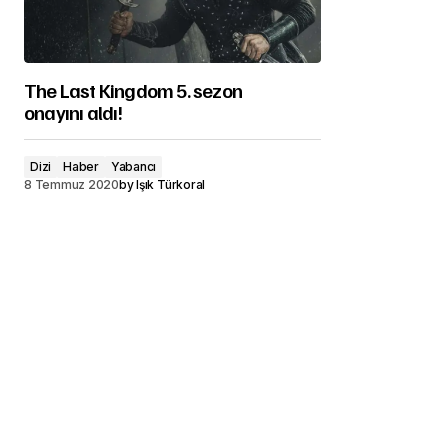
The Last Kingdom 5. sezon
onayını aldı!
Dizi
Haber
Yabancı
8 Temmuz 2020
by
Işık Türkoral