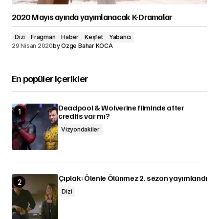
2020 Mayıs ayında yayımlanacak K-Dramalar
Dizi
Fragman
Haber
Keşfet
Yabancı
29 Nisan 2020
by
Özge Bahar KOCA
En popüler içerikler
Deadpool & Wolverine filminde after
credits var mı?
Vizyondakiler
Çıplak: Ölenle Ölünmez 2. sezon yayımlandı
Dizi