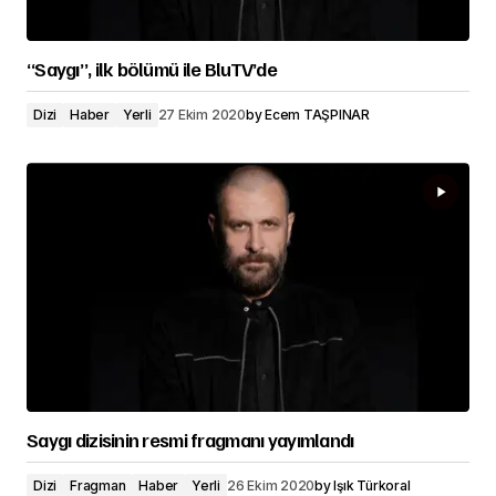
“Saygı”, ilk bölümü ile BluTV’de
Dizi
Haber
Yerli
27 Ekim 2020
by
Ecem TAŞPINAR
Saygı dizisinin resmi fragmanı yayımlandı
Dizi
Fragman
Haber
Yerli
26 Ekim 2020
by
Işık Türkoral