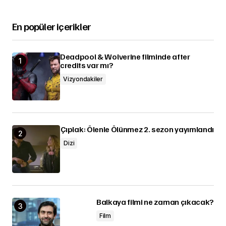
En popüler içerikler
Deadpool & Wolverine filminde after
credits var mı?
Vizyondakiler
Çıplak: Ölenle Ölünmez 2. sezon yayımlandı
Dizi
Balkaya filmi ne zaman çıkacak?
Film