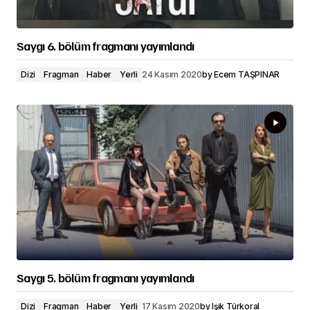
Saygı 6. bölüm fragmanı yayımlandı
Dizi
Fragman
Haber
Yerli
24 Kasım 2020
by
Ecem TAŞPINAR
Saygı 5. bölüm fragmanı yayımlandı
Dizi
Fragman
Haber
Yerli
17 Kasım 2020
by
Işık Türkoral