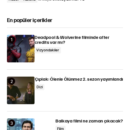
En popüler içerikler
Deadpool & Wolverine filminde after
credits var mı?
Vizyondakiler
Çıplak: Ölenle Ölünmez 2. sezon yayımlandı
Dizi
Balkaya filmi ne zaman çıkacak?
Film