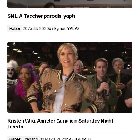
SNL, A Teacher parodisi yaptı
Haber
20 Aralık 2020
by
Eymen YALAZ
Kristen Wiig, Anneler Günü için Saturday Night
Live’da.
Haber
Yabancı
10 Mayıs 2020
by
Elif KOPTU