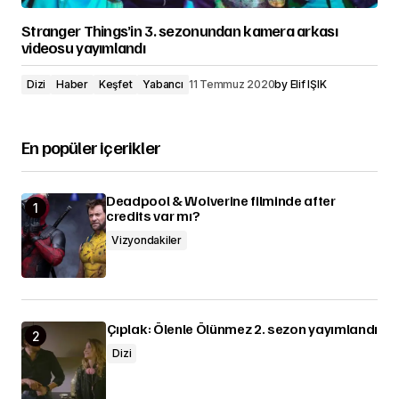
Stranger Things’in 3. sezonundan kamera arkası
videosu yayımlandı
Dizi
Haber
Keşfet
Yabancı
11 Temmuz 2020
by
Elif IŞIK
En popüler içerikler
Deadpool & Wolverine filminde after
credits var mı?
Vizyondakiler
Çıplak: Ölenle Ölünmez 2. sezon yayımlandı
Dizi