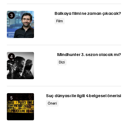
Balkaya filmi ne zaman çıkacak?
Film
Mindhunter 3. sezon olacak mı?
Dizi
Suç dünyası ile ilgili 4 belgesel önerisi
Öneri