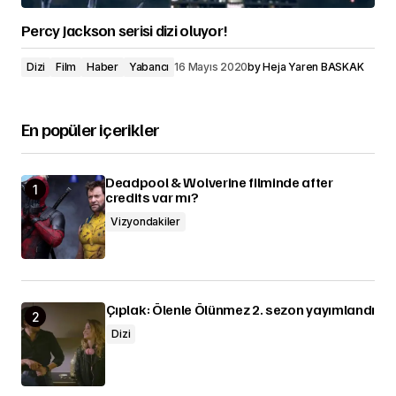
Percy Jackson serisi dizi oluyor!
Dizi
Film
Haber
Yabancı
16 Mayıs 2020
by
Heja Yaren BASKAK
En popüler içerikler
Deadpool & Wolverine filminde after
credits var mı?
Vizyondakiler
Çıplak: Ölenle Ölünmez 2. sezon yayımlandı
Dizi