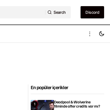
Search
Discord
Search
Discord
En popüler içerikler
Deadpool & Wolverine
filminde after credits var mı?