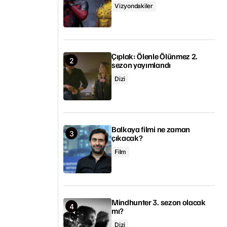
Vizyondakiler
Çıplak: Ölenle Ölünmez 2.
sezon yayımlandı
Dizi
Balkaya filmi ne zaman
çıkacak?
Film
Mindhunter 3. sezon olacak
mı?
Dizi